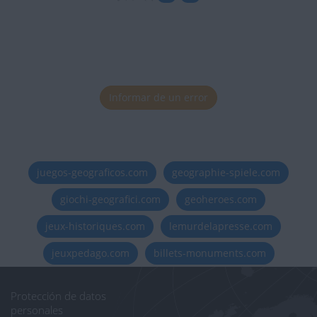
Informar de un error
juegos-geograficos.com
geographie-spiele.com
giochi-geografici.com
geoheroes.com
jeux-historiques.com
lemurdelapresse.com
jeuxpedago.com
billets-monuments.com
Protección de datos
personales