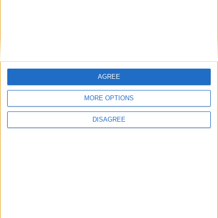
SE HACE SOLO LO QUE SE PUEDE!!!!!
792
EL CASO ES ENTRETENERSE
,MOTIVARSE Y APRENDER,AUNQUE
NO DESCARTO LA COMPETICION!!!!
ENHORABUENA DE CORAZON ,POR
TU TRAYECTORIA Y TU BUEN
HACER.SALUDOS CORDIALES
AGREE
Let's visit GeoHeroes.com!
MORE OPTIONS
hace 5 años
corelo
SE HACE SOLO LO QUE SE PUEDE!!!!!
DISAGREE
792
EL CASO ES ENTRETENERSE
,MOTIVARSE Y APRENDER,AUNQUE
NO DESCARTO LA COMPETICION!!!!
ENHORABUENA DE CORAZON ,POR
TU TRAYECTORIA Y TU BUEN
HACER.SALUDOS CORDIALES