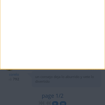
sabias que hay una atualizacion en
792
fortnite a y tambien tenemos que
conseguir los mas puntos en este
juego darle un padazo like lo necesito
pls
hace 5 años
corelo
escucha la cancion
792
hace 5 años
corelo
un consejo deja lo aburrido y vete lo
792
divertido
page 1/2