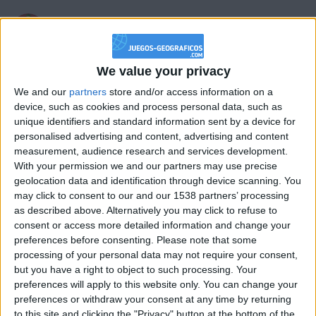
hace 5 años
corelo
@KintoKalifa : muy bien as acertado
We value your privacy
792
We and our
partners
store and/or access information on a
device, such as cookies and process personal data, such as
unique identifiers and standard information sent by a device for
hace 5 años
personalised advertising and content, advertising and content
corelo
soy muy bueno en este juego porfavor
measurement, audience research and services development.
792
darme like
With your permission we and our partners may use precise
geolocation data and identification through device scanning. You
may click to consent to our and our 1538 partners’ processing
as described above. Alternatively you may click to refuse to
consent or access more detailed information and change your
hace 5 años
preferences before consenting.
Please note that some
corelo
@luisito pro : cual skin es porque
processing of your personal data may not require your consent,
792
llegaste a los 2685 likes
but you have a right to object to such processing. Your
preferences will apply to this website only. You can change your
preferences or withdraw your consent at any time by returning
to this site and clicking the "Privacy" button at the bottom of the