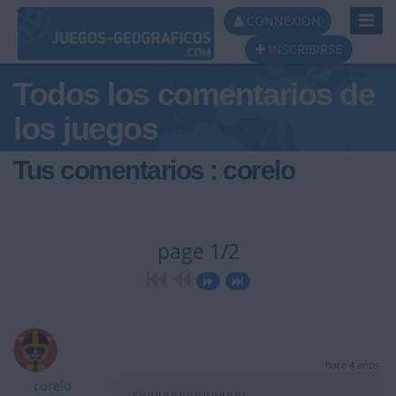
Toggl
CONNEXION
Navig
INSCRIBIRSE
Todos los comentarios de
los juegos
Tus comentarios : corelo
page 1/2
hace 4 años
corelo
siuuuuuuuuuuuuu