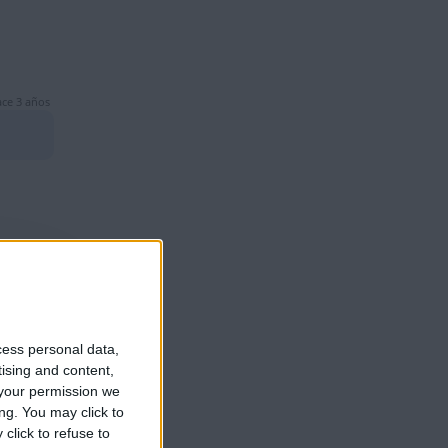
ce 3 años
ce 3 años
cess personal data,
tising and content,
your permission we
ng. You may click to
click to refuse to
ce 3 años