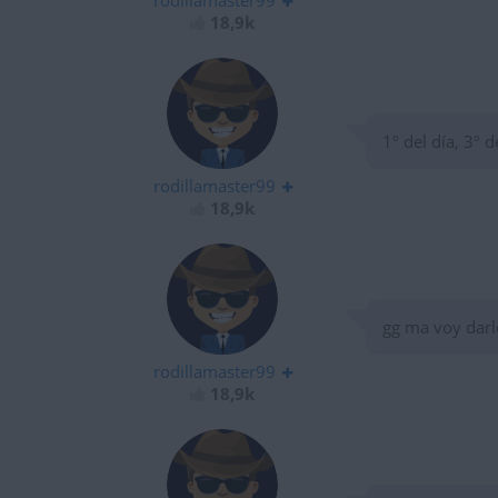
rodillamaster99
18,9k
1º del día, 3º 
rodillamaster99
18,9k
gg ma voy darle
rodillamaster99
18,9k