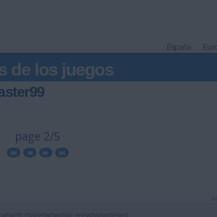
España
Eur
s de los juegos
aster99
page 2/5
ha
twtwrtt rtwretwtwrtwr erewtwtwrtewrt