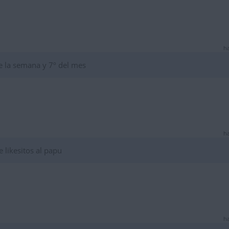
ha
de la semana y 7º del mes
ha
 likesitos al papu
ha