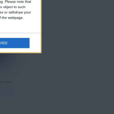
ng.
Please note that
o object to such
ces or withdraw your
 of the webpage.
ce 3 años
GREE
ce 3 años