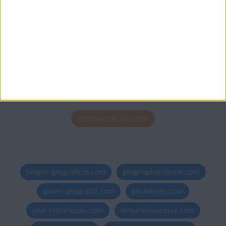
page 8/8
Informar de un error
juegos-geograficos.com
geographie-spiele.com
giochi-geografici.com
geoheroes.com
jeux-historiques.com
lemurdelapresse.com