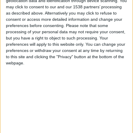
geolocation data and identification through device scanning. You
may click to consent to our and our 1538 partners’ processing
hace 15 años
as described above. Alternatively you may click to refuse to
iñakiitu
jodr javi k passa nu podes knmigo??
consent or access more detailed information and change your
0
preferences before consenting.
Please note that some
processing of your personal data may not require your consent,
but you have a right to object to such processing. Your
preferences will apply to this website only. You can change your
hace 15 años
preferences or withdraw your consent at any time by returning
natalia.eso.A
victor dejame adelanterte
to this site and clicking the "Privacy" button at the bottom of the
10
webpage.
hace 15 años
zuriñe.eso.A
natalia te he adelantadoi
0
hace 15 años
natalia.eso.A
joder itu ke bien vas
10