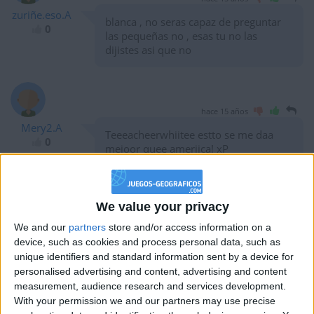
zuriñe.eso.A
blanca , no seras capaz de preguntar
0
las pequeñas no , esas tu no las
dijistes asi que no
hace 15 años
Mery2.A
Teeeacheerwhiitee estto se me daa
0
mejoor quee ameriica! xP
We value your privacy
hace 15 años
Teacherwhite
We and our
partners
store and/or access information on a
Eso, dejad de jugar al otroque es fácil y
100
device, such as cookies and process personal data, such as
darle más caña a este. Lo mismo
unique identifiers and standard information sent by a device for
pregunto las islas pequeñas en el
personalised advertising and content, advertising and content
examen.
measurement, audience research and services development.
With your permission we and our partners may use precise