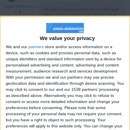
jupacar@msn.com
JafudaCresques:¿como es posible que
0
estés de los primeros en todos estos
juegos? ¿como puedes ser tan rápido?
¿Marcas la respuesta con el
pensamiento?
We value your privacy
We and our
partners
store and/or access information on a
device, such as cookies and process personal data, such as
hace 14 años
unique identifiers and standard information sent by a device for
jideh
personalised advertising and content, advertising and content
@Marieibk : je suis en plein festival,
330
measurement, audience research and services development.
lundi si ce dimanche n'est pas trop
With your permission we and our partners may use precise
épuisant. Sinon mardi.
geolocation data and identification through device scanning. You
Cela n'a pas duré mais tu ne vas pas
may click to consent to our and our 1538 partners’ processing
en rester là, j'en suis sûre
as described above. Alternatively you may click to refuse to
consent or access more detailed information and change your
preferences before consenting.
Please note that some
processing of your personal data may not require your consent,
hace 14 años
but you have a right to object to such processing. Your
Mariemalte
preferences will apply to this website only. You can change your
Gracias Anselmojimenez. Désolée, je
6,4k