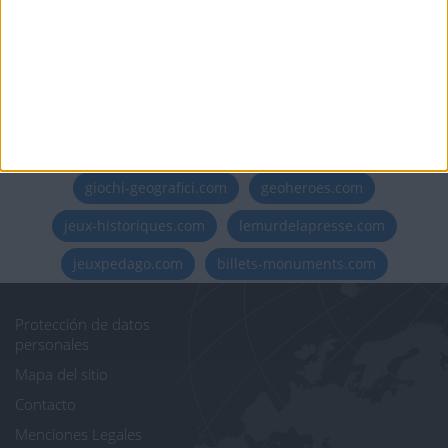
Informar de un error
juegos-geograficos.com
geographie-spiele.com
giochi-geografici.com
geoheroes.com
jeux-historiques.com
lemurdelapresse.com
jeuxpedago.com
billets-monuments.com
Protección de datos
personales
Mapa del sitio
Contacto
Menciones Legales