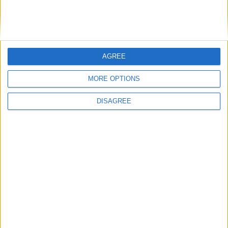
este juego. Enchanté.
Anselmogimenez
AGREE
hace 14 años
Let's visit GeoHeroes.com!
Mariemalte
MORE OPTIONS
Oui mais quelle galère au début! Enfin,
6,4k
3 nouveaux jeux et 2 où je suis (très,
très provisoirement!) 1ère... J'suis
DISAGREE
contente!
Allez Jideh et Kapucine, au boulot, vos
scores actuels ne vous ressemblent
pas!
hace 14 años
jideh
@Marieibk : déjà au sommet !!!
330