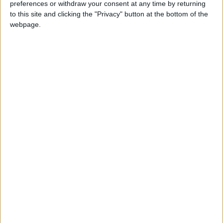
preferences or withdraw your consent at any time by returning
ne parle pas espagnol à part quelques
phrases apprises par des amis surtout
to this site and clicking the "Privacy" button at the bottom of the
sud-américains. Hola chato, que onda,
webpage.
nos vemos, esta loco perdido et... c'est
tout! Ah si, que no se pueda la vida no
vale nada.
Jideh: je te l'avais bien dit que cela ne
durerait pas!
hace 14 años
pucela1
no esta mal para ser la primera vez k
532
juego a este de rios.
jajajajaaj
hace 14 años
anselmogimenez
¿Y ya puestos a cambiar nombres, por
0