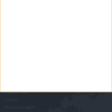
Informar de un error
juegos-geograficos.com
geographie-spiele.com
giochi-geografici.com
geoheroes.com
jeux-historiques.com
lemurdelapresse.com
jeuxpedago.com
billets-monuments.com
Protección de datos
personales
Mapa del sitio
Contacto
Menciones Legales