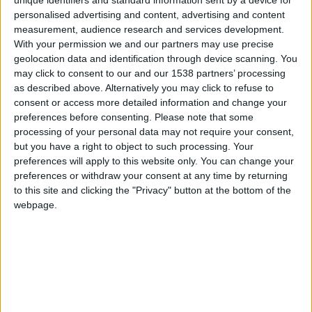
unique identifiers and standard information sent by a device for
mediante consentimiento libre y, opcionalmente, en relación
con los nombres, nombres, fechas de nacimiento y códigos
personalised advertising and content, advertising and content
postales. La no transmisión de esta información no implica
measurement, audience research and services development.
ninguna restricción de acceso a los usuarios.
With your permission we and our partners may use precise
geolocation data and identification through device scanning. You
may click to consent to our and our 1538 partners’ processing
Estos datos se guardan un mes después de que el usuario
as described above. Alternatively you may click to refuse to
elimine la cuenta.
consent or access more detailed information and change your
preferences before consenting.
Please note that some
processing of your personal data may not require your consent,
Los otros datos recopilados por juegos-geograficos.com son:
but you have a right to object to such processing. Your
la dirección IP, las fechas y horas de conexión, las
preferences will apply to this website only. You can change your
puntuaciones obtenidas en los juegos y los comentarios
preferences or withdraw your consent at any time by returning
dejados por los usuarios.
to this site and clicking the "Privacy" button at the bottom of the
webpage.
Estos últimos datos se explotan para reducir la posibilidad
de fraude en juegos-geograficos.com (hacer trampa en las
puntuaciones, actos de piratería informática).
Todos estos datos personales están protegidos por el acceso
🇺🇸 We noticed you’re visiting
https al sitio y el cifrado TLS.