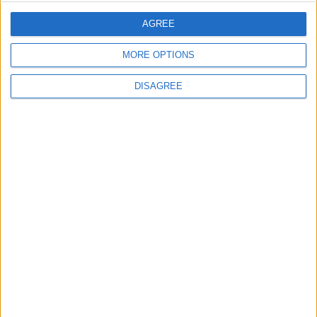
52
gemek
110 967
AGREE
53
MPolo
110 963
MORE OPTIONS
54
Valdaviesa
110 955
55
CELIAH10
110 939
DISAGREE
56
Katnissever
110 930
57
Delamarta
110 900
58
th7
110 863
59
Aurore
110 859
60
Molpeg
110 824
61
il-Marga
110 715
62
chascomat
110 691
63
iris111
110 644
64
cortomaltes
110 535