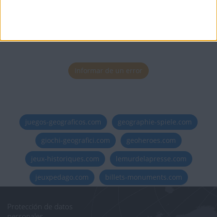
Informar de un error
juegos-geograficos.com
geographie-spiele.com
giochi-geografici.com
geoheroes.com
jeux-historiques.com
lemurdelapresse.com
jeuxpedago.com
billets-monuments.com
Protección de datos
personales