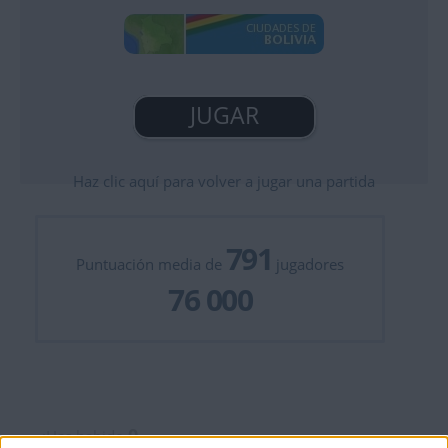
JUGAR
Haz clic aquí para volver a jugar una partida
791
Puntuación media de
jugadores
76 000
0
¡Has habido