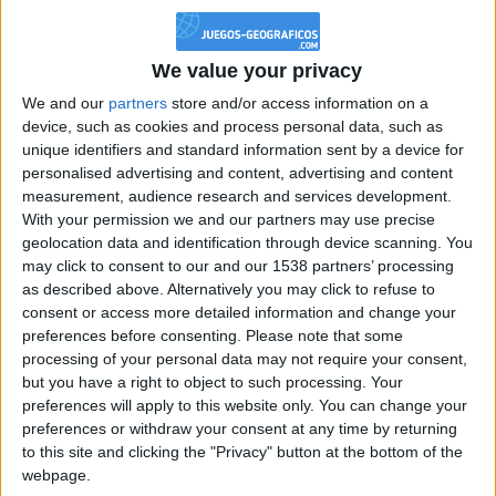
mejoras de las
puntuaciones en este
juego hoy!
We value your privacy
We and our
partners
store and/or access information on a
Puntuación media de los
device, such as cookies and process personal data, such as
100
mejores
unique identifiers and standard information sent by a device for
110 949
personalised advertising and content, advertising and content
measurement, audience research and services development.
With your permission we and our partners may use precise
geolocation data and identification through device scanning. You
may click to consent to our and our 1538 partners’ processing
puntuación media de los
as described above. Alternatively you may click to refuse to
1000
mejores
consent or access more detailed information and change your
76 000
preferences before consenting.
Please note that some
processing of your personal data may not require your consent,
but you have a right to object to such processing. Your
preferences will apply to this website only. You can change your
Mejores puntuaciones de todos los tiempos !
preferences or withdraw your consent at any time by returning
to this site and clicking the "Privacy" button at the bottom of the
1
KintoKalifa
113 238
webpage.