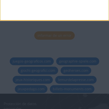
Informar de un error
juegos-geograficos.com
geographie-spiele.com
giochi-geografici.com
geoheroes.com
jeux-historiques.com
lemurdelapresse.com
jeuxpedago.com
billets-monuments.com
Protección de datos
personales