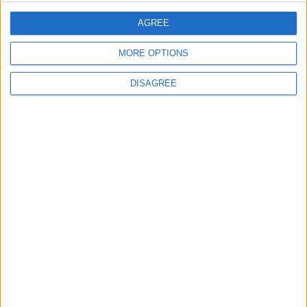
52
ElGuti20
96 532
AGREE
53
Estrabonnus
96 526
MORE OPTIONS
54
LuciusMarcius
96 522
55
teruel57
96 518
DISAGREE
56
mendozeitor
96 516
57
Nicolás Freaza
96 507
58
Roman Dominguez
96 498
59
caballa66
96 495
60
joseenricandelas
96 473
61
jimenez202
96 472
61
luiscubano
96 472
61
ChinaCudeira
96 472
64
Bonvoyage
96 467