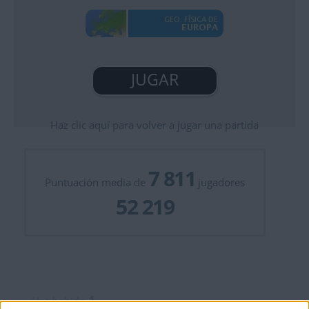
JUGAR
Haz clic aquí para volver a jugar una partida
7 811
Puntuación media de
jugadores
52 219
1
¡Has habido