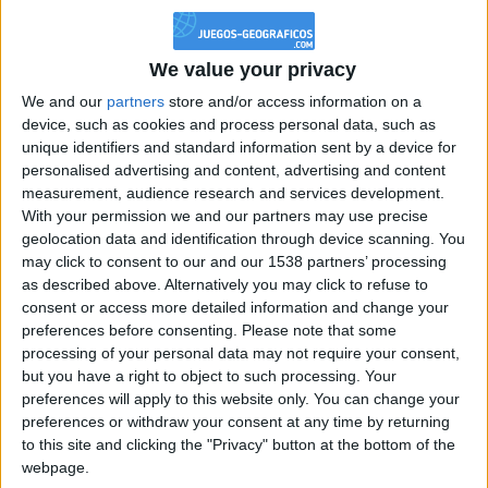
mejoras de las
puntuaciones en este
juego hoy!
We value your privacy
We and our
partners
store and/or access information on a
Puntuación media de los
device, such as cookies and process personal data, such as
100
mejores
unique identifiers and standard information sent by a device for
96 705
personalised advertising and content, advertising and content
measurement, audience research and services development.
With your permission we and our partners may use precise
geolocation data and identification through device scanning. You
may click to consent to our and our 1538 partners’ processing
puntuación media de los
as described above. Alternatively you may click to refuse to
1000
mejores
consent or access more detailed information and change your
93 543
preferences before consenting.
Please note that some
processing of your personal data may not require your consent,
but you have a right to object to such processing. Your
preferences will apply to this website only. You can change your
Mejores puntuaciones de todos los tiempos !
preferences or withdraw your consent at any time by returning
to this site and clicking the "Privacy" button at the bottom of the
1
Malena1E
97 767
webpage.