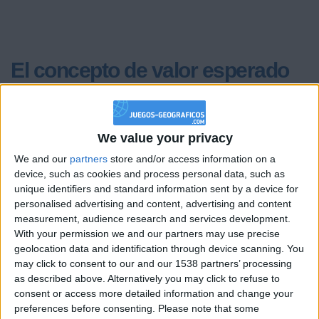
El concepto de valor esperado
El valor esperado es la piedra angular del análisis
profesional y la herramienta definitiva para poner las cuotas
a su favor. Se trata de una fórmula matemática que ayuda a
We value your privacy
determinar cuánto se puede esperar ganar o perder en
promedio por cada decisión tomada bajo las mismas
We and our
partners
store and/or access information on a
circunstancias. Encontrar valor significa identificar
device, such as cookies and process personal data, such as
situaciones donde la probabilidad real de que ocurra un
unique identifiers and standard information sent by a device for
evento es mayor que la probabilidad sugerida por la cuota
personalised advertising and content, advertising and content
ofrecida por el mercado, lo que garantiza una ventaja teórica
measurement, audience research and services development.
sobre la contraparte.
With your permission we and our partners may use precise
Para aplicar este concepto con eficacia, es necesario realizar
geolocation data and identification through device scanning. You
un estudio exhaustivo que ignore las emociones y se centre
may click to consent to our and our 1538 partners’ processing
en métricas objetivas. Si un análisis riguroso indica que un
as described above. Alternatively you may click to refuse to
resultado tiene un sesenta por ciento de posibilidades de
consent or access more detailed information and change your
ocurrir, pero la cuota refleja solo un cincuenta por ciento, se
preferences before consenting.
Please note that some
ha encontrado una oportunidad de valor positivo. La