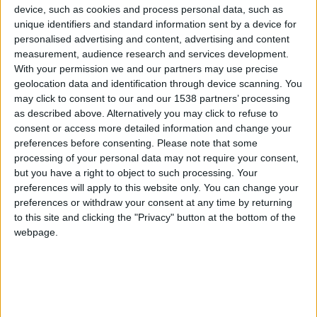
device, such as cookies and process personal data, such as
unique identifiers and standard information sent by a device for
hace 12 años
personalised advertising and content, advertising and content
Lorenkentin
rociio te ayudo
measurement, audience research and services development.
0
With your permission we and our partners may use precise
geolocation data and identification through device scanning. You
may click to consent to our and our 1538 partners’ processing
as described above. Alternatively you may click to refuse to
hace 12 años
consent or access more detailed information and change your
Lorenkentin
hola quien es el o ella que no sabe
preferences before consenting.
Please note that some
0
jugar asi lo ayudo
processing of your personal data may not require your consent,
but you have a right to object to such processing. Your
preferences will apply to this website only. You can change your
preferences or withdraw your consent at any time by returning
hace 12 años
to this site and clicking the "Privacy" button at the bottom of the
Lorenkentin
webpage.
hola quien es el o ella que no sabe
0
jugar asi lo ayudo
hace 12 años