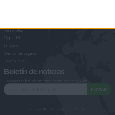
jeuxpedago.com
billets-monuments.com
Protección de datos
personales
Mapa del sitio
Contacto
Menciones Legales
Colaboración
Boletín de noticias
¿Deseas recibir información sobre este sitio Web?
ENVIAR
- copyright© juegos-geograficos™ 2026 -