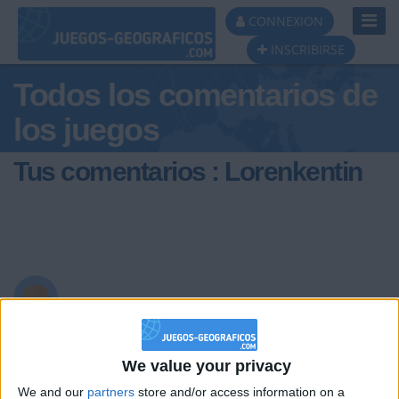
Toggl
CONNEXION
Navig
INSCRIBIRSE
Todos los comentarios de
los juegos
Tus comentarios : Lorenkentin
hace 12 años
Lorenkentin
hay recien me doy cuenta que esto fue
0
hace de meses perdon rociio
We value your privacy
We and our
partners
store and/or access information on a