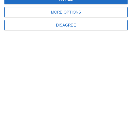
Let's visit GeoHeroes.com!
hace 12 años
MORE OPTIONS
Lorenkentin
hola soy nueva
0
DISAGREE
Informar de un error
juegos-geograficos.com
geographie-spiele.com
giochi-geografici.com
geoheroes.com
jeux-historiques.com
lemurdelapresse.com