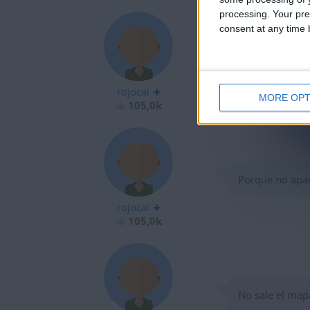
processing. Your pre
consent at any time b
Saludos desde 
rojocai
MORE OPT
105,0k
Porque no apa
rojocai
105,0k
No sale el mapa