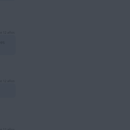
e 12 años
res
e 12 años
e 12 años