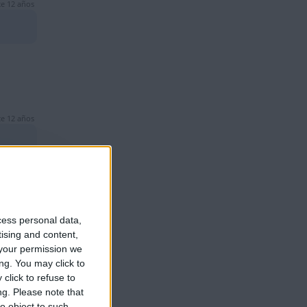
e 12 años
e 12 años
cess personal data,
e 12 años
tising and content,
your permission we
ng. You may click to
click to refuse to
ng.
Please note that
o object to such