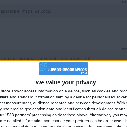
hac
o aparece el mapa. Saludos.
hac
y no me los toma (supere mi anterior registro)
We value your privacy
🇺🇸 We noticed you’re visiting from
store and/or access information on a device, such as cookies and pro
an English-speaking country
hac
ifiers and standard information sent by a device for personalised adver
Join our American version now and be among
tent measurement, audience research and services development.
With 
 aprovechan esta página para hacer comentarios racistas.
 use precise geolocation data and identification through device scanni
the firsts to submit your score on our
ur 1538 partners’ processing as described above. Alternatively you may 
leaderboards!
ore detailed information and change your preferences before consenti
our personal data may not require your consent, but you have a right t