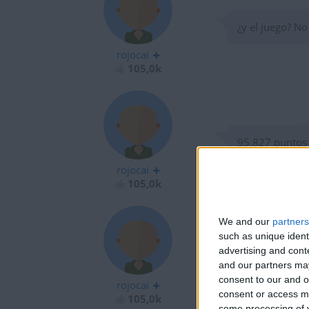
¿y el juego? N
rojocai
105,0k
95.827 puntos 
rojocai
105,0k
We and our
partners
such as unique ident
advertising and con
Veo que muchos
and our partners may
consent to our and o
rojocai
consent or access m
105,0k
some processing of y