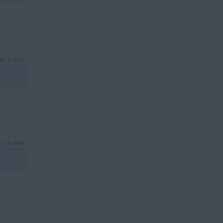
ce 9 años
e 10 años