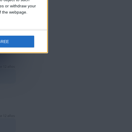
ces or withdraw your
 of the webpage.
e 12 años
GREE
e 12 años
e 12 años