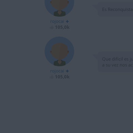
Es Reconquista
rojocai
105,0k
Que difícil es 
a su vez nos 
rojocai
105,0k