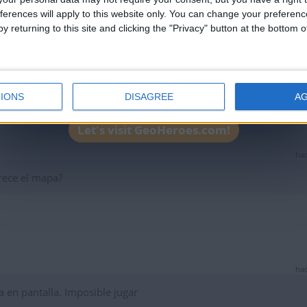
ferences will apply to this website only. You can change your preferen
y returning to this site and clicking the "Privacy" button at the bottom
hac
Santa Fe Argentina y aguante el rojo.
IONS
DISAGREE
A
Let's visit GeoHeroes.com!
hac
rece el mapa?
hac
 en pantalla. Imposible jugar