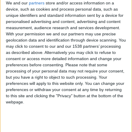
We and our
partners
store and/or access information on a
hace 2 años
device, such as cookies and process personal data, such as
holam
unique identifiers and standard information sent by a device for
@Antares41$ : por que le insultas con
703
personalised advertising and content, advertising and content
insultos de vieja de 60 años
measurement, audience research and services development.
With your permission we and our partners may use precise
geolocation data and identification through device scanning. You
may click to consent to our and our 1538 partners’ processing
hace 2 años
as described above. Alternatively you may click to refuse to
holam
@pepara : el que te falta
consent or access more detailed information and change your
703
preferences before consenting.
Please note that some
processing of your personal data may not require your consent,
but you have a right to object to such processing. Your
preferences will apply to this website only. You can change your
hace 2 años
preferences or withdraw your consent at any time by returning
holam
@lareina@ : bufff
to this site and clicking the "Privacy" button at the bottom of the
703
webpage.
hace 2 años
holam
@iker11gol : y lo has escrito q es peor