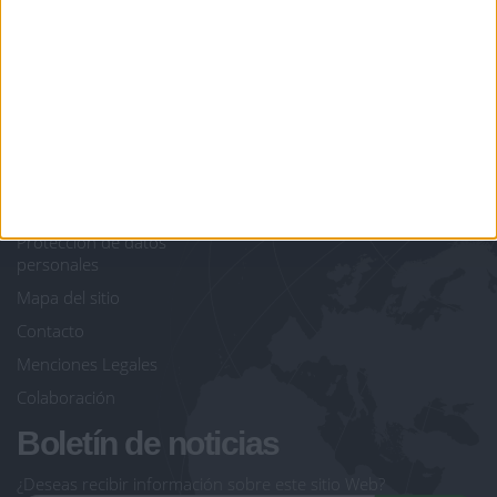
juegos-geograficos.com
geographie-spiele.com
giochi-geografici.com
geoheroes.com
jeux-historiques.com
lemurdelapresse.com
jeuxpedago.com
billets-monuments.com
Protección de datos
personales
Mapa del sitio
Contacto
Menciones Legales
Colaboración
Boletín de noticias
¿Deseas recibir información sobre este sitio Web?