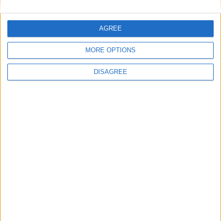
hace 2 años
holam
AGREE
@joseenricandelas : hola enhorabuena
Let's visit GeoHeroes.com!
703
me podrias añadir a favoritos
MORE OPTIONS
DISAGREE
hace 2 años
holam
hola añadidme a favoritos plis
703
Informar de un error