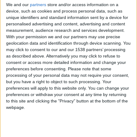
hace 3 años
We and our
partners
store and/or access information on a
8yghi
device, such as cookies and process personal data, such as
@sia21_1_2 : hola añade me ha
1 754
unique identifiers and standard information sent by a device for
favoritos plis es que me caes bien
personalised advertising and content, advertising and content
measurement, audience research and services development.
With your permission we and our partners may use precise
geolocation data and identification through device scanning. You
hace 3 años
may click to consent to our and our 1538 partners’ processing
8yghi
@luc4santangelo : hola
as described above. Alternatively you may click to refuse to
1 754
consent or access more detailed information and change your
preferences before consenting.
Please note that some
processing of your personal data may not require your consent,
but you have a right to object to such processing. Your
hace 3 años
preferences will apply to this website only. You can change your
8yghi
@jesuscristo : me comeria primero a
preferences or withdraw your consent at any time by returning
1 754
tu madre
to this site and clicking the "Privacy" button at the bottom of the
webpage.
hace 3 años
8yghi
@rubentegano : y sean grandes o