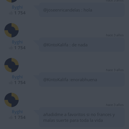
hace 3 años
8yghi
@joseenricandelas : hola
1 754
hace 3 años
8yghi
@KintoKalifa : de nada
1 754
hace 3 años
8yghi
@KintoKalifa :enorabhuena
1 754
hace 3 años
8yghi
añadidme a favoritos si no frances y
1 754
malas suerte para toda la vida