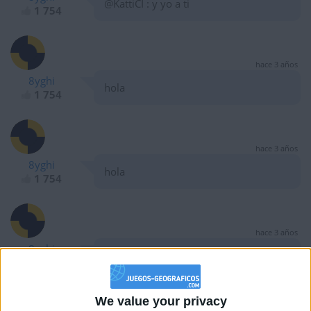
@KattiCI : y yo a ti
1 754
hace 3 años
8yghi
hola
1 754
hace 3 años
8yghi
hola
1 754
hace 3 años
8yghi
@joseenricandelas : gracias
1 754
We value your privacy