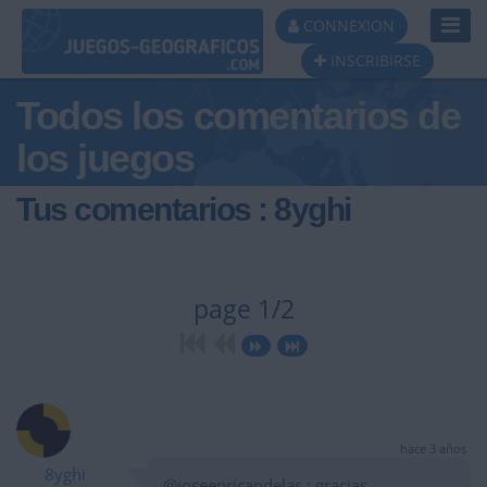
Toggl
CONNEXION
Navig
INSCRIBIRSE
Todos los comentarios de
los juegos
Tus comentarios : 8yghi
page 1/2
hace 3 años
8yghi
@joseenricandelas : gracias