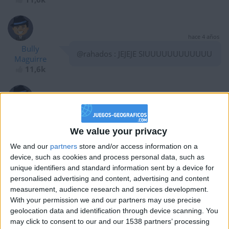
hace 4 años
Bully
@rahados : JEJEJE SIUUUUUUUUUUUU
Maguirre
11,6k
hace 4 años
Bully
Que ondaaaaaaaaaa banda todo bien?
Maguirre
We value your privacy
11,6k
We and our
partners
store and/or access information on a
device, such as cookies and process personal data, such as
unique identifiers and standard information sent by a device for
hace 5 años
personalised advertising and content, advertising and content
Bully
measurement, audience research and services development.
@Tuba : Hola ^_____^
Maguirre
With your permission we and our partners may use precise
11,6k
geolocation data and identification through device scanning. You
may click to consent to our and our 1538 partners’ processing