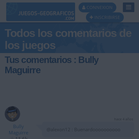
Toggl
CONNEXION
Navig
INSCRIBIRSE
Todos los comentarios de
los juegos
Tus comentarios : Bully
Maguirre
hace 4 años
Bully
@alexon12 : Buenardoooooooooo
Maguirre
11,6k