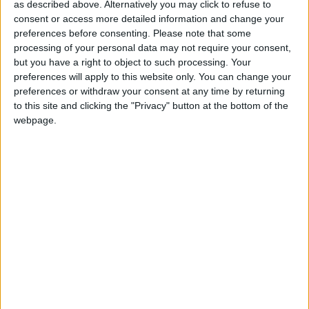
as described above. Alternatively you may click to refuse to
consent or access more detailed information and change your
hace 6 años
preferences before consenting.
Please note that some
Bully
¡¡¡¡¡¡LAS MALVINAS SON
processing of your personal data may not require your consent,
Maguirre
ARGENTINAS!!!!!!!!!!!!!!
but you have a right to object to such processing. Your
11,6k
preferences will apply to this website only. You can change your
preferences or withdraw your consent at any time by returning
to this site and clicking the "Privacy" button at the bottom of the
hace 6 años
webpage.
Bully
@lauty777 : si esta muy buena
Maguirre
11,6k
hace 6 años
Bully
@realburk : jajajajajaja xd, esta bien tu
Maguirre
brazo ?
11,6k