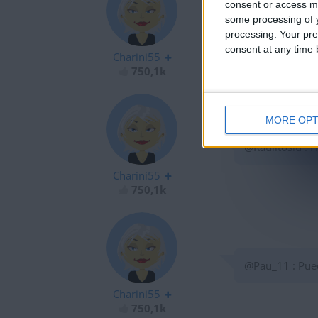
consent or access m
some processing of y
@razagod2010 :
processing. Your pre
consent at any time b
Charini55
750,1k
MORE OPT
@Raulitosiu : H
Charini55
750,1k
@Pau_11 : Pued
Charini55
750,1k