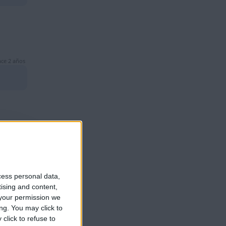
ce 2 años
ce 2 años
e.
cess personal data,
tising and content,
your permission we
ng. You may click to
click to refuse to