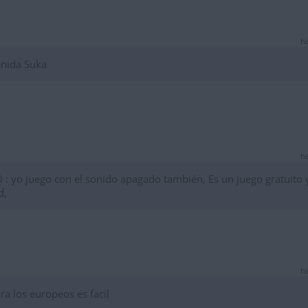
ha
enida Suka
ha
yo juego con el sonido apagado también, Es un juego gratuito 
d,
ha
ra los europeos es facil