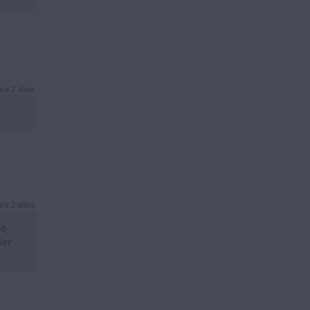
ce 2 años
ce 2 años
se
Ser