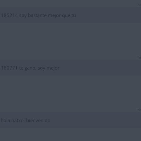
ha
185214 soy bastante mejor que tu
ha
180771 te gano, soy mejor
ha
 hola natxo, bienvenido