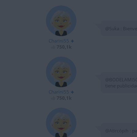
@Suka : Bienv
Charini55
750,1k
@BODELAMI50 : 
tiene publicida
Charini55
750,1k
@Atircópih : pa