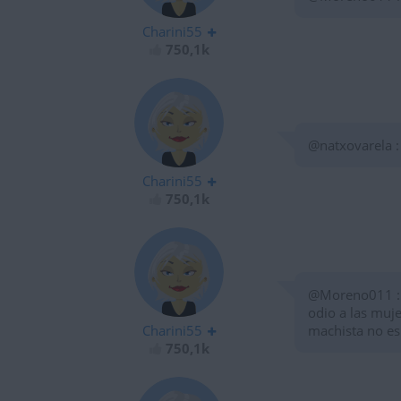
Charini55
750,1k
@natxovarela :
Charini55
750,1k
@Moreno011 : N
odio a las muj
Charini55
machista no e
750,1k