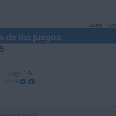
España
Eur
s de los juegos
55
page 1/5
ha
No tengo huevos. Fin.