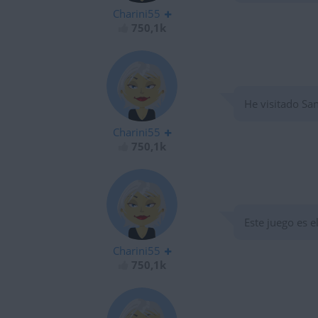
Charini55
750,1k
He visitado Sa
Charini55
750,1k
Este juego es 
Charini55
750,1k