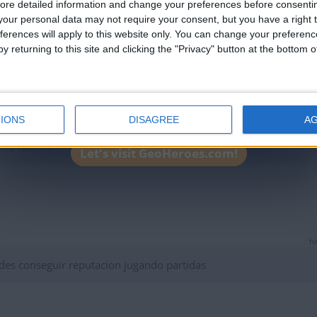
ore detailed information and change your preferences before consenti
ha
our personal data may not require your consent, but you have a right t
 aqui crece de todo...
ferences will apply to this website only. You can change your preferen
y returning to this site and clicking the "Privacy" button at the bottom
IONS
DISAGREE
A
ha
ola Raulito
Let's visit GeoHeroes.com!
ha
es conseguir reputacion jugando partidas