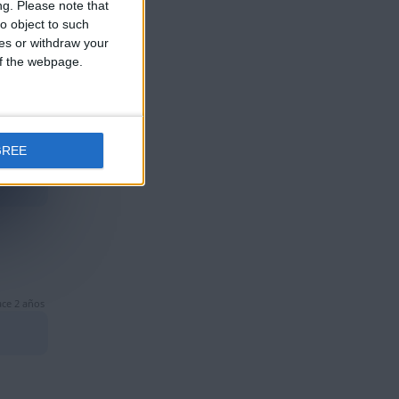
ng.
Please note that
ce 2 años
o object to such
ces or withdraw your
 of the webpage.
GREE
ce 2 años
ce 2 años