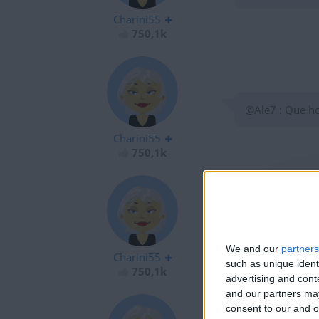
Charini55
750,1k
@Ale7 : Que h
Charini55
750,1k
@Moreno011 : Q
We and our
partners
Charini55
such as unique ident
750,1k
advertising and con
and our partners may
consent to our and o