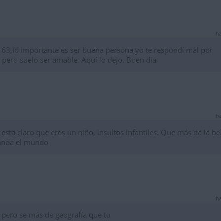
ha
3,lo importante es ser buena persona,yo te respondí mal por
, pero suelo ser amable. Aquí lo dejo. Buen dia
ha
ta claro que eres un niño, insultos infantiles. Que más da la bel
manda el mundo
ha
pero se más de geografía que tu