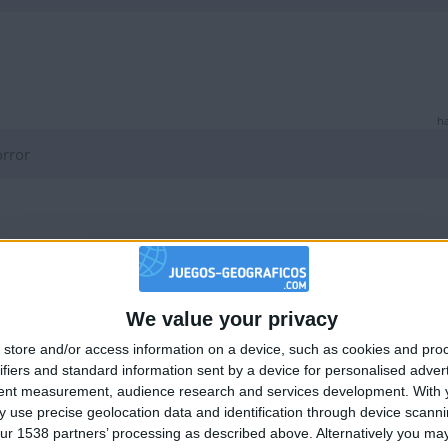
ha
orror
ha
We value your privacy
ue pedazo de tonto eres. Deja a la gente en paz y se mas amabl
🇺🇸 We noticed you’re visiting from
store and/or access information on a device, such as cookies and pro
an English-speaking country
ifiers and standard information sent by a device for personalised adver
Join our American version now and be among
tent measurement, audience research and services development.
With 
 use precise geolocation data and identification through device scanni
the firsts to submit your score on our
ur 1538 partners’ processing as described above. Alternatively you may 
leaderboards!