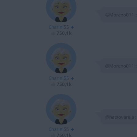
@Moreno011 : 
Charini55
750,1k
@Moreno011 : 
Charini55
750,1k
@natxovarela :
Charini55
750,1k