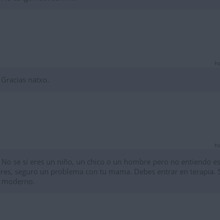
ha
 Gracias natxo.
ha
o se si eres un niño, un chico o un hombre pero no entiendo e
eres, seguro un problema con tu mama. Debes entrar en terapia. 
s moderno.