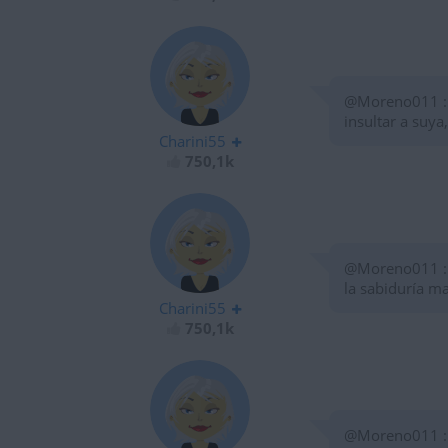
@Moreno011 : 6
insultar a suya
Charini55
750,1k
@Moreno011 : es
la sabiduría 
Charini55
750,1k
@Moreno011 : 