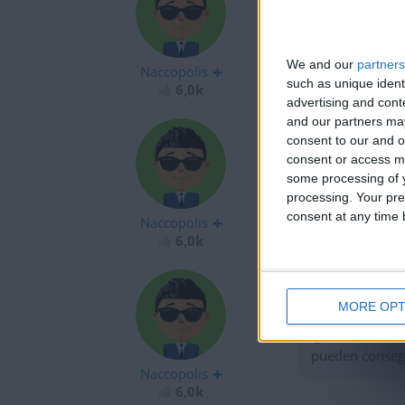
Nuevo récord, 
113.000
We and our
partners
Naccopolis
such as unique ident
6,0k
advertising and con
and our partners may
consent to our and o
consent or access m
some processing of y
Qué rabia, a 9
processing. Your pre
consent at any time b
Naccopolis
6,0k
MORE OPT
@KintoKalifa : 
pueden consegu
Naccopolis
6,0k