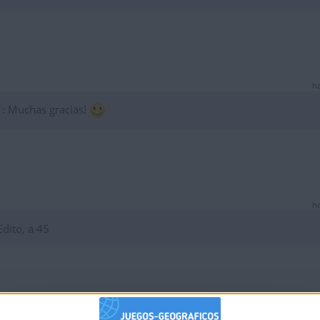
ha
 : Muchas gracias!
ha
dito, a 45