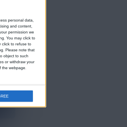
ce 4 años
cess personal data,
tising and content,
your permission we
ng. You may click to
click to refuse to
ce 6 años
ng.
Please note that
o object to such
ces or withdraw your
 of the webpage.
GREE
ce 6 años