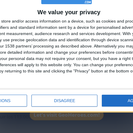
ha
aunque me quedé a 56 puntos de entrar en el selecto club de los
We value your privacy
🇺🇸 We noticed you’re visiting from
store and/or access information on a device, such as cookies and pro
an English-speaking country
ifiers and standard information sent by a device for personalised adver
Join our American version now and be among
tent measurement, audience research and services development.
With 
 use precise geolocation data and identification through device scanni
the firsts to submit your score on our
ur 1538 partners’ processing as described above. Alternatively you may 
leaderboards!
ha
ore detailed information and change your preferences before consenti
our personal data may not require your consent, but you have a right t
9 de los 113.000.
ferences will apply to this website only. You can change your preferen
y returning to this site and clicking the "Privacy" button at the bottom
IONS
DISAGREE
A
ha
Muchas gracias Kinto!, por cierto, sigo dándole vueltas a cómo se
Let's visit GeoHeroes.com!
ir los 113.000, debes hacerlo perfecto, no?