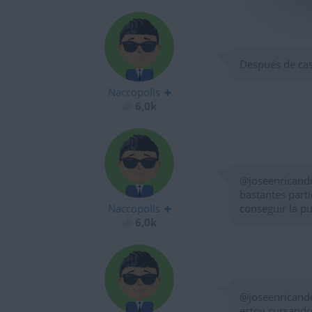
Después de casi
Naccopolis
6,0k
@joseenricande
bastantes part
Naccopolis
conseguir la p
6,0k
@joseenricande
estoy cursando