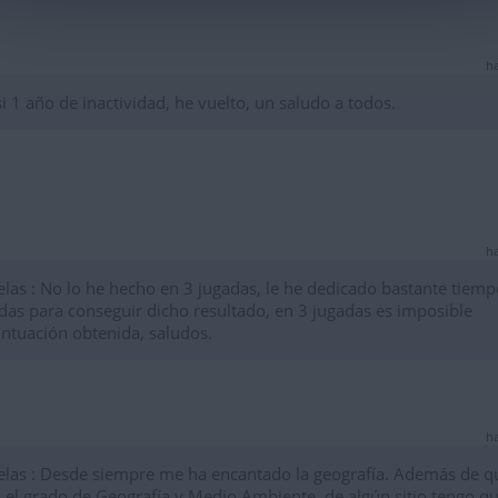
ha
 1 año de inactividad, he vuelto, un saludo a todos.
ha
las : No lo he hecho en 3 jugadas, le he dedicado bastante tiemp
idas para conseguir dicho resultado, en 3 jugadas es imposible
untuación obtenida, saludos.
ha
las : Desde siempre me ha encantado la geografía. Además de q
 el grado de Geografía y Medio Ambiente, de algún sitio tengo q