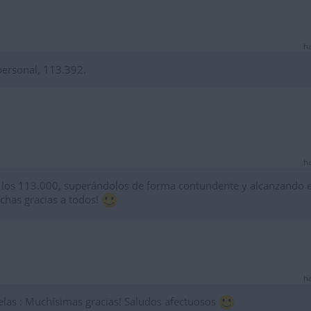
ha
ersonal, 113.392.
ha
o los 113.000, superándolos de forma contundente y alcanzando e
uchas gracias a todos!
ha
las : Muchísimas gracias! Saludos afectuosos