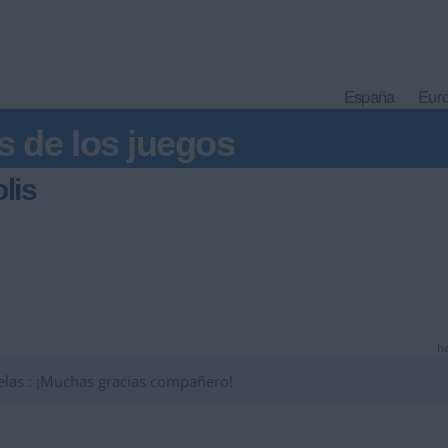
España
Eur
s de los juegos
lis
ha
las : ¡Muchas gracias compañero!