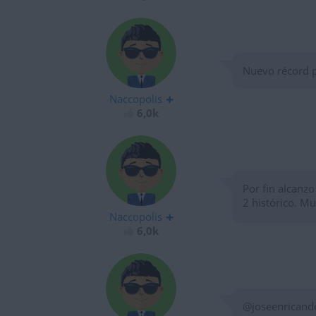
Nuevo récord p
Naccopolis
6,0k
Por fin alcanz
2 histórico. M
Naccopolis
6,0k
@joseenricande