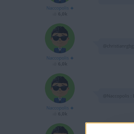
Naccopolis
6,0k
@christianrgbg
Naccopolis
6,0k
@Naccopolis : E
Naccopolis
6,0k