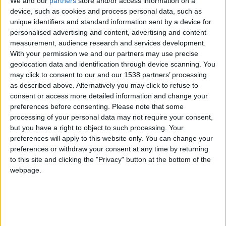
Reputación
We and our
partners
store and/or access information on a
device, such as cookies and process personal data, such as
0
unique identifiers and standard information sent by a device for
personalised advertising and content, advertising and content
measurement, audience research and services development.
With your permission we and our partners may use precise
Class. top : 99.55%
geolocation data and identification through device scanning. You
may click to consent to our and our 1538 partners’ processing
as described above. Alternatively you may click to refuse to
Historial de Reputación
consent or access more detailed information and change your
preferences before consenting.
Please note that some
Información sobre la réputación
Mostrar todo
processing of your personal data may not require your consent,
but you have a right to object to such processing. Your
Algunas palabras...
preferences will apply to this website only. You can change your
preferences or withdraw your consent at any time by returning
lucia09 no ha completado su perfil.
to this site and clicking the "Privacy" button at the bottom of the
webpage.
Los jugadores que te siguen en favoritos serán advertidos
cuando modifiques este texto.