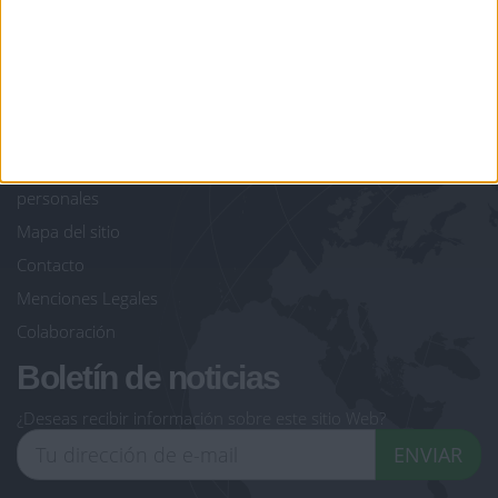
giochi-geografici.com
geoheroes.com
jeux-historiques.com
lemurdelapresse.com
jeuxpedago.com
billets-monuments.com
Protección de datos
personales
Mapa del sitio
Contacto
Menciones Legales
Colaboración
Boletín de noticias
¿Deseas recibir información sobre este sitio Web?
ENVIAR