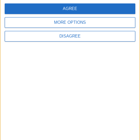
AGREE
Let's visit GeoHeroes.com!
Puntuaciones
MORE OPTIONS
Buscar:
DISAGREE
Mejor
Top
Thème
Nombre
Fecha
Clasif.
resultados
Ningún dato disponible en esta tabla
lucia09
áun no ha registrado ninguna puntuación
Informar de un error
juegos-geograficos.com
geographie-spiele.com