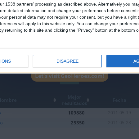
ur 1538 partners’ processing as described above. Alternatively you may 
leaderboards!
ore detailed information and change your preferences before consenti
our personal data may not require your consent, but you have a right t
ferences will apply to this website only. You can change your preferen
y returning to this site and clicking the "Privacy" button at the bottom
IONS
DISAGREE
A
Let's visit GeoHeroes.com!
1
Mejor
Nombre
Fecha
resultados
o
109880
2011-05-19
do
25350
2011-05-28