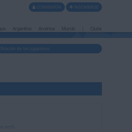
CONNEXION
INSCRIBIRSE
opa
Argentina
América
Mundo
|
Clubs
ificación de los jugadores
u perfil.