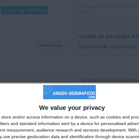
Los jugadores que te siguen en
Class. top : 99.55%
texto.
lu
Clubes de los cuales
Mostrar todo
luismaniak
no pertenece 
No está entre los favoritos
We value your privacy
🇺🇸 We noticed you’re visiting from
store and/or access information on a device, such as cookies and pro
an English-speaking country
ifiers and standard information sent by a device for personalised adver
Join our American version now and be among
tent measurement, audience research and services development.
With 
 use precise geolocation data and identification through device scanni
the firsts to submit your score on our