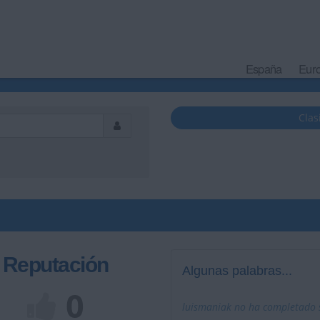
España
Eur
Clas
Reputación
Algunas palabras...
0
luismaniak no ha completado s