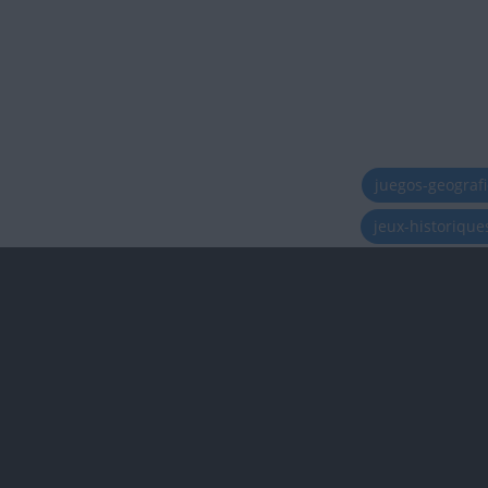
juegos-geograf
jeux-historiqu