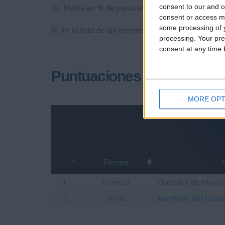
consent to our and o
Media en % de puntuación max. :
67.84%
consent or access m
some processing of y
En la lista de las mejores partidas :
0
processing. Your pre
consent at any time b
Puntuaciones
MORE OPT
Thème
Ciudades de Mexic
1
America
Banderas del Mun
2
World