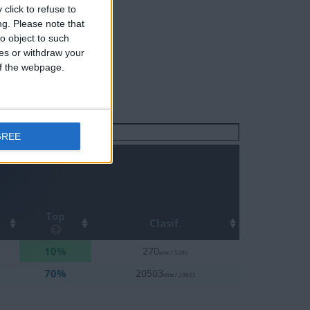
click to refuse to
ng.
Please note that
o object to such
ces or withdraw your
 of the webpage.
Buscar:
GREE
Top
Clasif.
10%
270
eme / 5286
70%
20503
eme / 29855