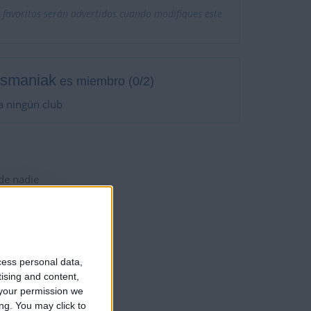
 favoritos serán advertidos cuando modifiques este
ismaniak
es miembro (0/2)
a ningún club
 de nadie
cess personal data,
tising and content,
your permission we
ng. You may click to