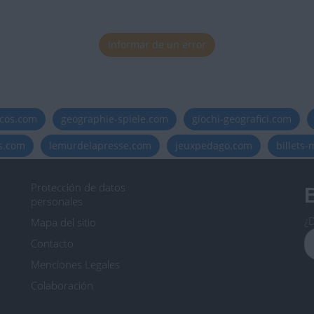
Informar de un error
icos.com
geographie-spiele.com
giochi-geografici.com
es.com
lemurdelapresse.com
jeuxpedago.com
billets
Protección de datos
B
personales
¿D
Mapa del sitio
Contacto
Menciones Legales
Colaboración