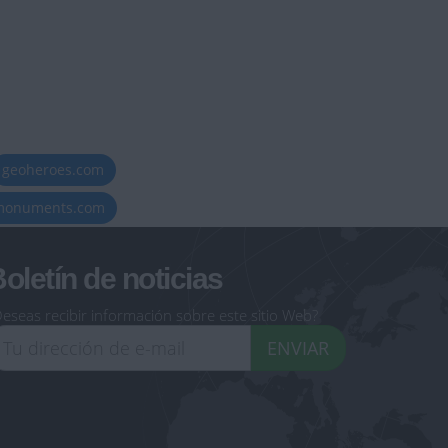
geoheroes.com
-monuments.com
oletín de noticias
eseas recibir información sobre este sitio Web?
ENVIAR