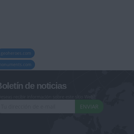
geoheroes.com
-monuments.com
oletín de noticias
eseas recibir información sobre este sitio Web?
ENVIAR