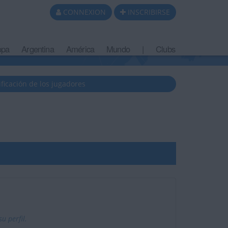
CONNEXION
INSCRIBIRSE
opa
Argentina
América
Mundo
|
Clubs
ificación de los jugadores
u perfil.