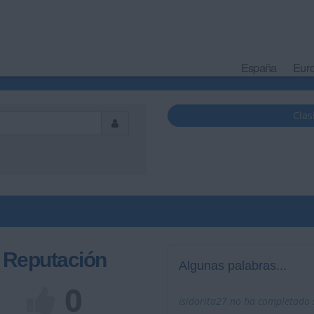
España
Eur
Clas
Reputación
Algunas palabras...
0
isidorita27 no ha completado s