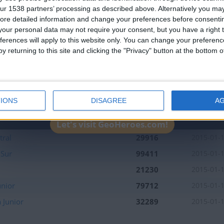
the firsts to submit your score on our
ur 1538 partners’ processing as described above. Alternatively you may 
leaderboards!
ore detailed information and change your preferences before consenti
our personal data may not require your consent, but you have a right t
ferences will apply to this website only. You can change your preferen
y returning to this site and clicking the "Privacy" button at the bottom
IONS
DISAGREE
A
Mejor
Nombre
Fecha
resultados
Let's visit GeoHeroes.com!
tral
29916
2015-01-
 Sur
99411
2015-01-
21230
2015-01-
nior
79712
2015-01-
 Junior
32289
2015-01-