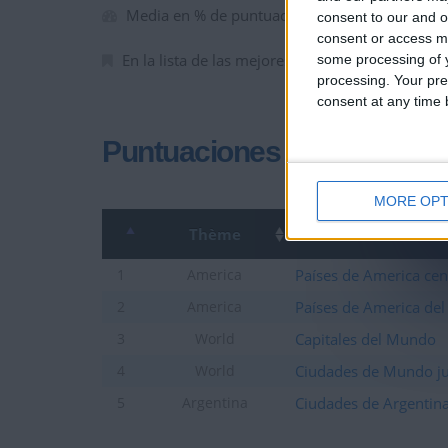
Media en % de puntuación max. :
41.73%
consent to our and o
consent or access m
En la lista de las mejores partidas :
0
some processing of y
processing. Your pre
consent at any time b
Puntuaciones
MORE OPT
Thème
Países de America cen
1
America
Países de America del
2
America
Capitales del Mundo
3
World
Ciudades de Mundo ju
4
World
Ciudades de Argentina
5
Argentina