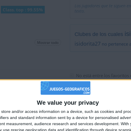
Los jugadores que te siguen en
Class. top : 99.55%
texto.
is
Clubes de los cuales
Mostrar todo
isidorita27
no pertenece a
No está entre los favoritos
We value your privacy
🇺🇸 We noticed you’re visiting from
store and/or access information on a device, such as cookies and pro
an English-speaking country
ifiers and standard information sent by a device for personalised adver
Join our American version now and be among
tent measurement, audience research and services development.
With 
 use precise geolocation data and identification through device scanni