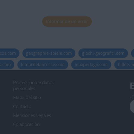
Informar de un error
icos.com
geographie-spiele.com
giochi-geografici.com
es.com
lemurdelapresse.com
jeuxpedago.com
billets
Protección de datos
B
personales
¿D
Mapa del sitio
Contacto
Menciones Legales
Colaboración