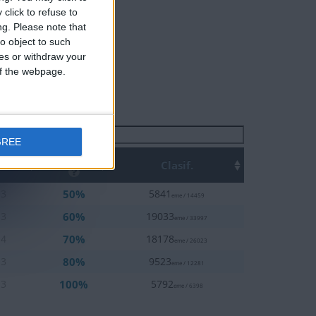
click to refuse to
ng.
Please note that
o object to such
ces or withdraw your
 of the webpage.
Buscar:
GREE
Top
Clasif.
50%
13
5841
eme / 14459
60%
13
19033
eme / 33997
70%
14
18178
eme / 26023
80%
13
9523
eme / 12281
100%
13
5792
eme / 6398