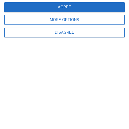
AGREE
Informar de un error
MORE OPTIONS
DISAGREE
juegos-geograficos.com
geographie-spiele.com
giochi-geografici.com
geoheroes.com
jeux-historiques.com
lemurdelapresse.com
jeuxpedago.com
billets-monuments.com
Protección de datos
personales
Mapa del sitio
Contacto