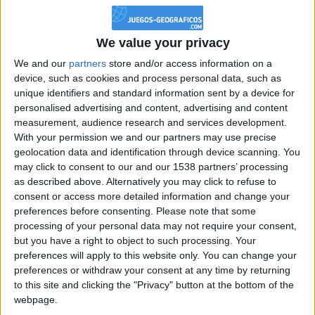
+2
Información sobre la réputación
Terminar una partida
Mostrar todo
hace 16 días
+40
hace 16 días
We value your privacy
Algunas palabras...
Entrar en las mejores puntuaciones del mes
We and our
partners
store and/or access information on a
+2
Terminar una partida
hace 16 días
device, such as cookies and process personal data, such as
pampido no ha completado su perfil.
unique identifiers and standard information sent by a device for
+40
hace 16 días
personalised advertising and content, advertising and content
Los jugadores que te siguen en favoritos serán advertidos
Entrar en las mejores puntuaciones del mes
cuando modifiques este texto.
measurement, audience research and services development.
+2
Terminar una partida
hace 16 días
With your permission we and our partners may use precise
+40
geolocation data and identification through device scanning. You
hace 16 días
may click to consent to our and our 1538 partners’ processing
Entrar en las mejores puntuaciones del mes
pampido
Clubes de los cuales
es miembro
as described above. Alternatively you may click to refuse to
+2
(0/2)
Terminar una partida
hace 16 días
consent or access more detailed information and change your
+40
preferences before consenting.
Please note that some
pampido
no pertenece a ningún club
hace 16 días
processing of your personal data may not require your consent,
Entrar en las mejores puntuaciones del mes
but you have a right to object to such processing. Your
+2
Terminar una partida
hace 16 días
preferences will apply to this website only. You can change your
+2
preferences or withdraw your consent at any time by returning
Terminar una partida
hace 17 días
Miembro desde: :
27-12-2014
to this site and clicking the "Privacy" button at the bottom of the
+40
hace 17 días
webpage.
Comentarios :
1
Entrar en las mejores puntuaciones del mes