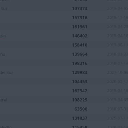
 Sur
107373
2019-04-0
tuaciones de la semana
157316
2019-11-1
161961
2019-04-2
dio
146402
2019-04-1
tuaciones de la semana
158410
2019-06-1
tuaciones de la semana
aña
139664
2018-03-2
198316
2018-01-1
tuaciones de la semana
del Sur
129983
2021-10-0
104453
2020-02-1
tuaciones de la semana
162342
2019-04-1
tral
108225
2019-04-0
63500
2018-07-3
131837
2025-07-1
tuaciones del mes
 Medio
115458
2020-03-1