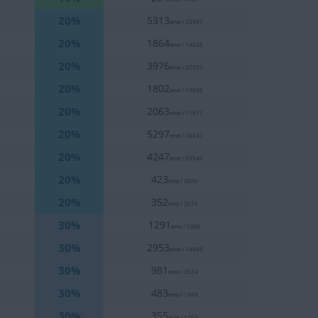
20%
5
5313
eme / 33997
20%
9
1864
eme / 14526
20%
3
3976
eme / 37751
20%
6
1802
eme / 10036
20%
1
2063
eme / 11911
20%
2
5297
eme / 38247
20%
9
4247
eme / 33545
20%
8
423
eme / 3096
20%
7
352
eme / 2075
30%
6
1291
eme / 5086
30%
5
2953
eme / 14459
30%
1
981
eme / 3574
30%
1
483
eme / 1949
30%
9
355
eme / 1453