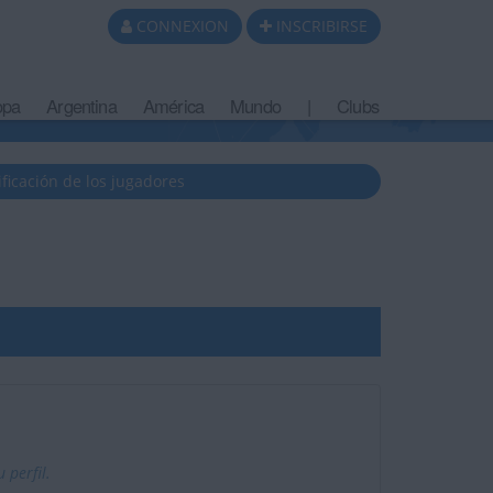
CONNEXION
INSCRIBIRSE
opa
Argentina
América
Mundo
|
Clubs
ificación de los jugadores
 perfil.