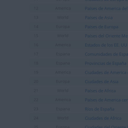
+2
Terminar una partida
hace 28 días
Países de America del
12
America
+20
Entrar en las mejores pun
hace 28 días
Países de Asia
13
World
+2
Terminar una partida
hace 28 días
Países de Europa
14
Europa
+2
Terminar una partida
hace 28 días
Países del Oriente Me
15
World
+20
Entrar en las mejores pun
hace 28 días
Estados de los EE. UU
16
America
+20
Entrar en las mejores pun
hace 28 días
Comunidades de Esp
17
Espana
+2
Terminar una partida
hace 28 días
Provincias de España
18
Espana
+20
Entrar en las mejores pun
hace 28 días
Ciudades de America 
19
America
+2
Terminar una partida
hace 28 días
Ciudades de Asia
20
Europa
+20
Entrar en las mejores pun
hace 28 días
Países de Africa
21
World
+2
Terminar una partida
hace 28 días
Países de America cen
22
America
+2
Terminar una partida
hace 28 días
Ríos de España
23
Espana
+2
Terminar una partida
hace 28 días
Ciudades de Africa
+40
24
World
Entrar en las mejores pun
hace 28 días
Ciudades del Oriente
25
Europa