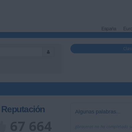
España
Eur
Clas
Reputación
Algunas palabras...
67 664
gbraceras no ha completado su