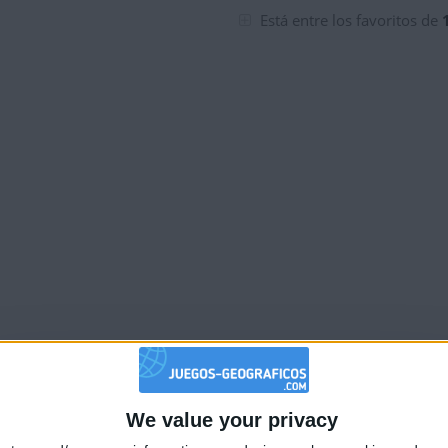
Está entre los favoritos de
We value your privacy
🇺🇸 We noticed you’re visiting from