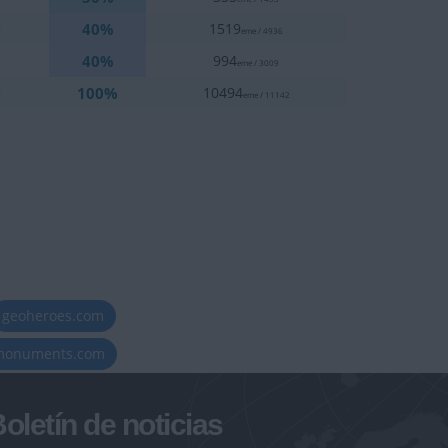
40%
9
1519
eme / 4936
40%
5
994
eme / 3009
100%
9
10494
eme / 11142
geoheroes.com
-monuments.com
oletín de noticias