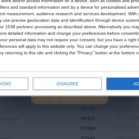
store and/or access information on a device, such as cookies and pro
an English-speaking country
4
7
9
5
2
ifiers and standard information sent by a device for personalised adver
Join our American version now and be among
tent measurement, audience research and services development.
With 
 use precise geolocation data and identification through device scanni
the firsts to submit your score on our
Mejor
Nombre
Fecha
ur 1538 partners’ processing as described above. Alternatively you may 
leaderboards!
resultados
ore detailed information and change your preferences before consenti
110746
2018-03-0
our personal data may not require your consent, but you have a right t
ferences will apply to this website only. You can change your preferen
unior
121220
2019-09-0
y returning to this site and clicking the "Privacy" button at the bottom
U
117086
2019-08-0
unior
189045
2018-02-0
tuaciones de la semana
unior
111868
2018-10-1
IONS
DISAGREE
A
99373
2019-09-2
tuaciones de la semana
Let's visit GeoHeroes.com!
179880
2019-06-1
43744
2020-02-1
iterráneo
99433
2021-05-2
tuaciones de la semana
91990
2019-05-1
xpert
97940
2020-03-1