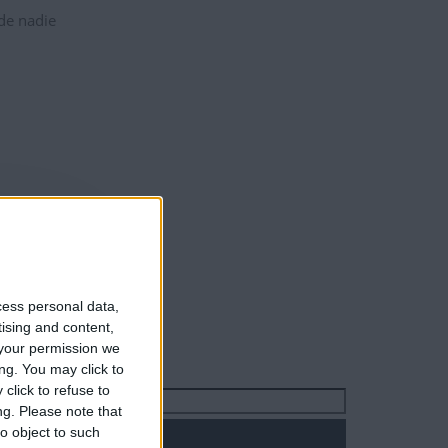
 de nadie
cess personal data,
tising and content,
your permission we
ng. You may click to
click to refuse to
Buscar:
ng.
Please note that
o object to such