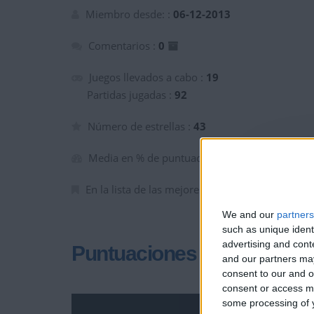
+20
Entrar en las mejores pun
hace un mes
Miembro desde: :
06-12-2013
+2
Terminar una partida
hace un mes
Comentarios :
0
Juegos llevados a cabo :
19
Partidas jugadas :
92
Número de estrellas :
43
Media en % de puntuación max. :
79.26%
En la lista de las mejores partidas :
0
We and our
partners
such as unique ident
advertising and con
Puntuaciones
and our partners may
consent to our and o
consent or access m
some processing of y