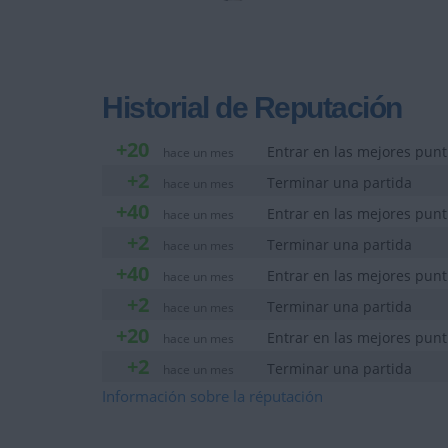
Historial de Reputación
+20
Entrar en las mejores pun
hace un mes
+2
Terminar una partida
hace un mes
+40
Entrar en las mejores pun
hace un mes
+2
Terminar una partida
hace un mes
+40
Entrar en las mejores pun
hace un mes
+2
Terminar una partida
hace un mes
+20
Entrar en las mejores pun
hace un mes
+2
Terminar una partida
hace un mes
+20
Información sobre la réputación
Entrar en las mejores pun
hace un mes
+2
Terminar una partida
hace un mes