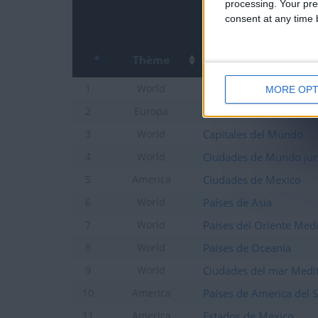
processing. Your pre
consent at any time b
Thème
Ciudades de Mundo
1
World
MORE OPT
Países de Europa
2
Europa
Capitales del Mundo
3
World
Ciudades de Mundo jun
4
World
Ciudades de Mexico
5
America
Países de Asia
6
World
Países del Oriente Med
7
World
Países de Oceanía
8
World
Ciudades del mar Medi
9
World
Países de America del 
10
America
Estados de Mexico
11
America