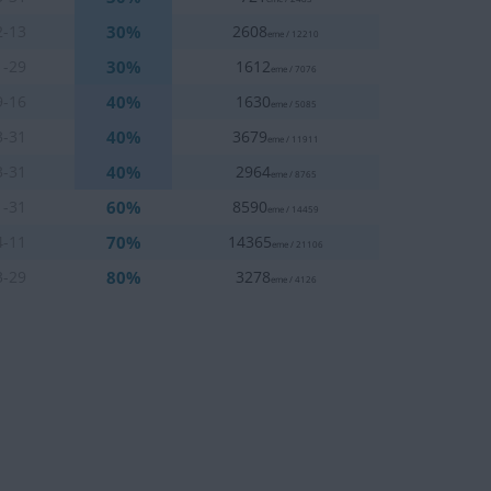
30%
2-13
2608
eme / 12210
30%
1-29
1612
eme / 7076
40%
9-16
1630
eme / 5085
40%
3-31
3679
eme / 11911
40%
3-31
2964
eme / 8765
60%
1-31
8590
eme / 14459
70%
4-11
14365
eme / 21106
80%
3-29
3278
eme / 4126