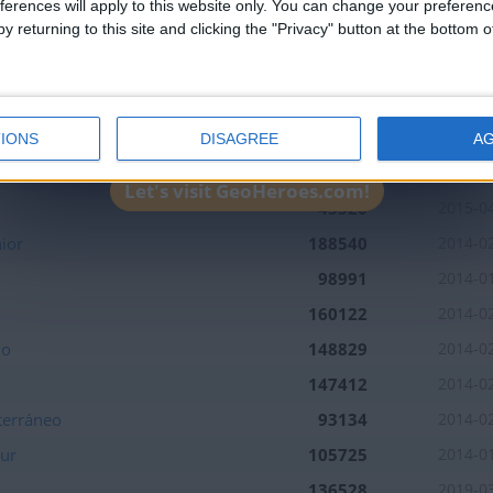
ferences will apply to this website only. You can change your preferen
4
5
4
3
y returning to this site and clicking the "Privacy" button at the bottom
Mejor
Nombre
Fec
resultados
179671
2015-0
IONS
DISAGREE
A
165445
2014-0
Let's visit GeoHeroes.com!
43520
2015-0
ior
188540
2014-0
98991
2014-0
160122
2014-0
io
148829
2014-0
147412
2014-0
terráneo
93134
2014-0
Sur
105725
2014-0
136528
2019-0