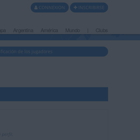
CONNEXION
INSCRIBIRSE
opa
Argentina
América
Mundo
|
Clubs
ificación de los jugadores
perfil.