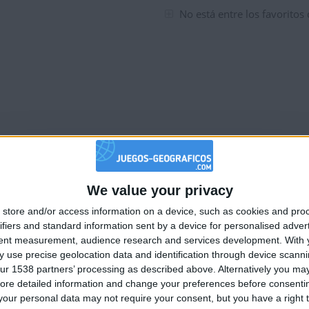
tuaciones de la semana
No está entre los favoritos
We value your privacy
🇺🇸 We noticed you’re visiting from
store and/or access information on a device, such as cookies and pro
an English-speaking country
ifiers and standard information sent by a device for personalised adver
Join our American version now and be among
tent measurement, audience research and services development.
With 
 use precise geolocation data and identification through device scanni
the firsts to submit your score on our
ur 1538 partners’ processing as described above. Alternatively you may 
leaderboards!
ore detailed information and change your preferences before consenti
our personal data may not require your consent, but you have a right t