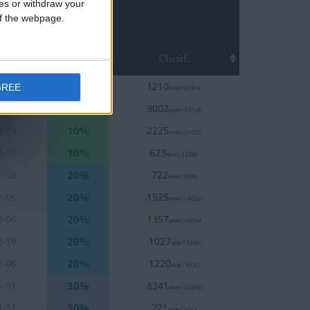
ces or withdraw your
 of the webpage.
Top
ha
Clasif.
10%
3-02
1210
GREE
eme / 20942
10%
2-08
3002
eme / 37748
10%
4-24
2225
eme / 26022
10%
2-11
623
eme / 12280
20%
1-08
722
eme / 5286
20%
2-06
1525
eme / 14524
20%
2-06
1357
eme / 10034
20%
2-15
1027
eme / 7240
20%
2-06
1220
eme / 8543
30%
1-31
8341
eme / 33996
30%
3-31
721
eme / 2483