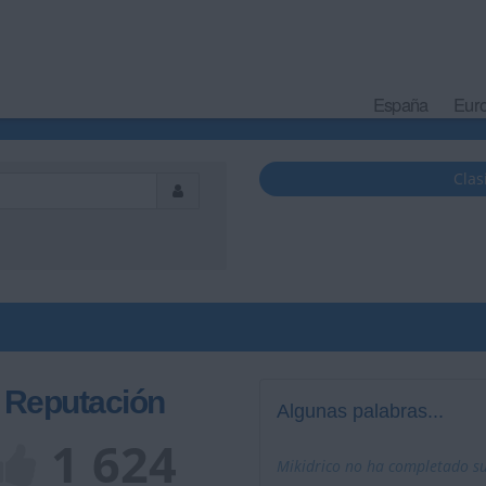
España
Eur
Clas
Reputación
Algunas palabras...
1 624
Mikidrico no ha completado su 