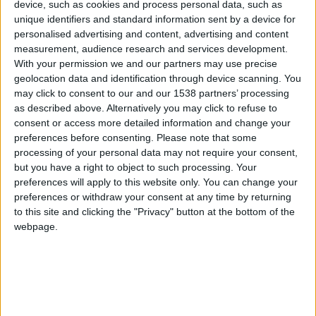
device, such as cookies and process personal data, such as
kyz
Clubes de los cuales
es miembro (0/2)
unique identifiers and standard information sent by a device for
personalised advertising and content, advertising and content
kyz
no pertenece a ningún club
measurement, audience research and services development.
With your permission we and our partners may use precise
geolocation data and identification through device scanning. You
may click to consent to our and our 1538 partners’ processing
Miembro desde: :
06-11-2013
as described above. Alternatively you may click to refuse to
consent or access more detailed information and change your
Comentarios :
103
preferences before consenting.
Please note that some
processing of your personal data may not require your consent,
Juegos llevados a cabo :
21
but you have a right to object to such processing. Your
Partidas jugadas :
0
preferences will apply to this website only. You can change your
preferences or withdraw your consent at any time by returning
to this site and clicking the "Privacy" button at the bottom of the
Número de estrellas :
45
webpage.
Media en % de puntuación max. :
80.65%
En la lista de las mejores partidas :
0
Está entre los favoritos de
8
jugadores