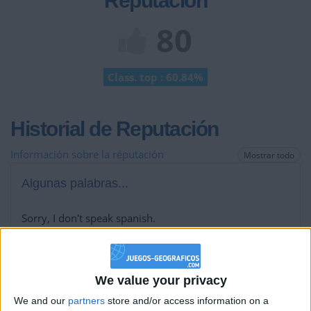
Reputación
80
Class. top : 60.84%
Historial de Reputación
Información sobre la réputación
Mostrar todo
Algunas palabras...
Sorry, I don't speak spanish.
I come from west of France.
Los jugadores que te siguen en favoritos serán advertidos
cuando modifiques este texto.
We value your privacy
We and our
partners
store and/or access information on a