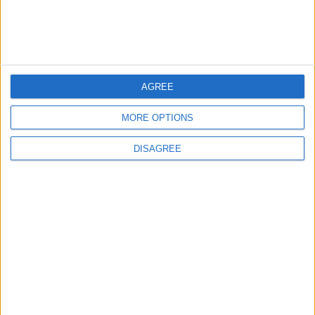
Informar de un error
AGREE
juegos-geograficos.com
geographie-spiele.com
MORE OPTIONS
giochi-geografici.com
geoheroes.com
DISAGREE
jeux-historiques.com
lemurdelapresse.com
jeuxpedago.com
billets-monuments.com
Protección de datos
personales
Mapa del sitio
Contacto
Menciones Legales