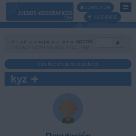
Toggl
CONNEXION
Navig
INSCRIBIRSE
apodo
Encontrar a un jugador por su
Introduce las tres primeras letras y elige
Clasificación de los jugadores
kyz