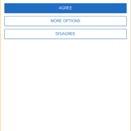
AGREE
Let's visit GeoHeroes.com!
Puntuaciones
MORE OPTIONS
Buscar:
DISAGREE
Mejor
Top
Thème
Nombre
Fecha
Clasif.
resultados
Ningún dato disponible en esta tabla
damix
áun no ha registrado ninguna puntuación
Informar de un error
juegos-geograficos.com
geographie-spiele.com