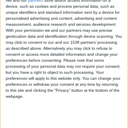
Reputación
We and our
partners
store and/or access information on a
device, such as cookies and process personal data, such as
0
unique identifiers and standard information sent by a device for
personalised advertising and content, advertising and content
measurement, audience research and services development.
With your permission we and our partners may use precise
Class. top : 99.55%
geolocation data and identification through device scanning. You
may click to consent to our and our 1538 partners’ processing
as described above. Alternatively you may click to refuse to
Historial de Reputación
consent or access more detailed information and change your
preferences before consenting.
Please note that some
Información sobre la réputación
Mostrar todo
processing of your personal data may not require your consent,
but you have a right to object to such processing. Your
Algunas palabras...
preferences will apply to this website only. You can change your
preferences or withdraw your consent at any time by returning
damix no ha completado su perfil.
to this site and clicking the "Privacy" button at the bottom of the
webpage.
Los jugadores que te siguen en favoritos serán advertidos
cuando modifiques este texto.