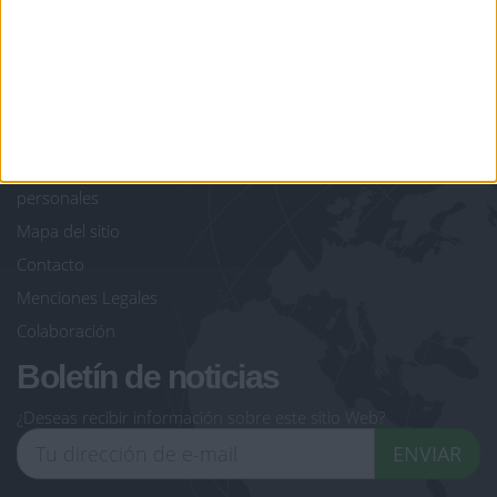
giochi-geografici.com
geoheroes.com
jeux-historiques.com
lemurdelapresse.com
jeuxpedago.com
billets-monuments.com
Protección de datos
personales
Mapa del sitio
Contacto
Menciones Legales
Colaboración
Boletín de noticias
¿Deseas recibir información sobre este sitio Web?
ENVIAR