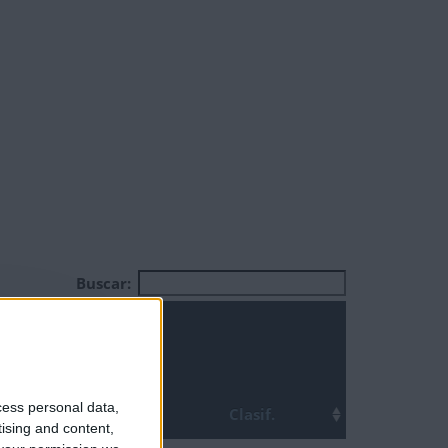
Buscar:
Top
cess personal data,
ha
Clasif.
tising and content,