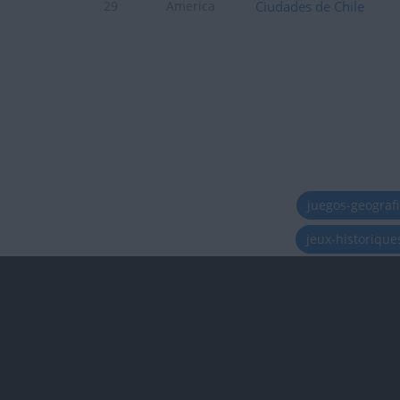
Ciudades de Chile
29
America
juegos-geograf
jeux-historiqu