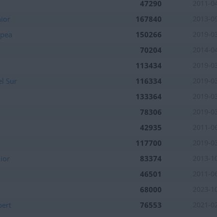
47290
2011-0
ior
167840
2013-0
opea
150266
2019-0
70204
2014-0
113434
2019-0
l Sur
116334
2019-0
133364
2019-0
78306
2019-0
42935
2011-0
117700
2019-0
ior
83374
2013-1
46501
2011-0
68000
2023-1
pert
76553
2021-0