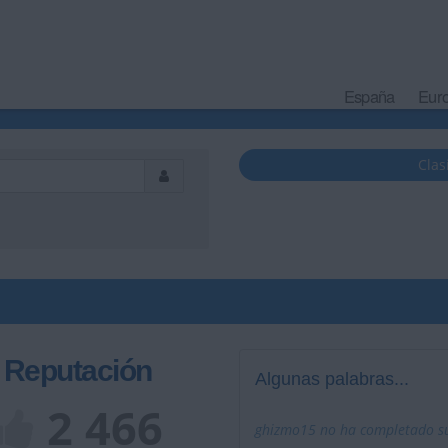
España
Eur
Clas
Reputación
Algunas palabras...
2 466
ghizmo15 no ha completado su 