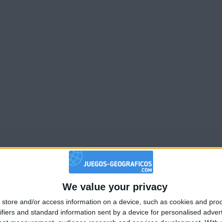
2
1
7
8
2
We value your privacy
🇺🇸 We noticed you’re visiting from
Mejor
store and/or access information on a device, such as cookies and pro
an English-speaking country
Nombre
Fec
resultados
ifiers and standard information sent by a device for personalised adver