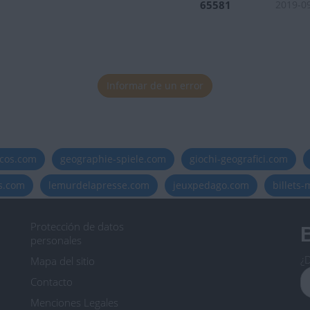
65581
2019-0
Informar de un error
icos.com
geographie-spiele.com
giochi-geografici.com
es.com
lemurdelapresse.com
jeuxpedago.com
billets
Protección de datos
B
personales
¿D
Mapa del sitio
Contacto
Menciones Legales