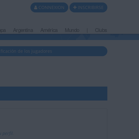
CONNEXION
INSCRIBIRSE
opa
Argentina
América
Mundo
|
Clubs
ificación de los jugadores
perfil.