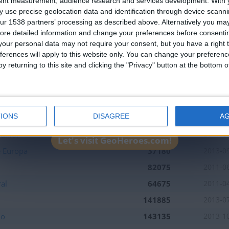
Join our American version now and be among
tent measurement, audience research and services development.
With 
Sur
110712
2016-0
 use precise geolocation data and identification through device scanni
the firsts to submit your score on our
47200
2011-0
ur 1538 partners’ processing as described above. Alternatively you may 
leaderboards!
ore detailed information and change your preferences before consenti
110290
2019-0
our personal data may not require your consent, but you have a right t
103485
2011-0
ferences will apply to this website only. You can change your preferen
y returning to this site and clicking the "Privacy" button at the bottom
163396
2013-0
153065
2023-0
a
137913
2019-0
IONS
DISAGREE
A
a
166472
2019-0
Junior
103698
2011-0
Let's visit GeoHeroes.com!
e Europa
37180
2013-0
82075
2011-0
al
64675
2011-0
141885
2013-0
io
143135
2013-1