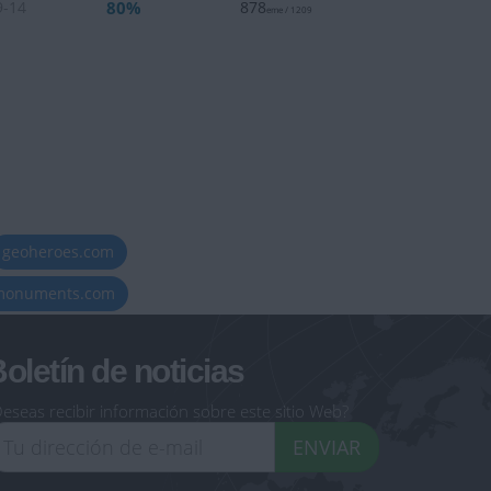
80%
9-14
878
eme / 1209
geoheroes.com
-monuments.com
oletín de noticias
eseas recibir información sobre este sitio Web?
ENVIAR