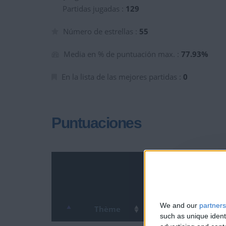
Partidas jugadas :
129
Número de estrellas :
55
Media en % de puntuación max. :
77.93%
En la lista de las mejores partidas :
0
Puntuaciones
We and our
partners
Thème
such as unique ident