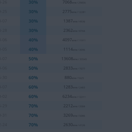
30%
4-26
7068
eme / 29856
30%
9-25
2775
eme / 12281
30%
3-07
1387
eme / 4936
30%
4-28
2362
eme / 8766
40%
3-06
4097
eme / 11911
40%
3-05
1114
eme / 3096
50%
3-07
13608
eme / 33545
50%
3-06
2833
eme / 7077
60%
6-30
880
eme / 1625
60%
3-07
1283
eme / 2483
60%
0-02
6234
eme / 12211
70%
6-29
2212
eme / 3584
70%
0-31
3269
eme / 5086
70%
2-24
2630
eme / 4126