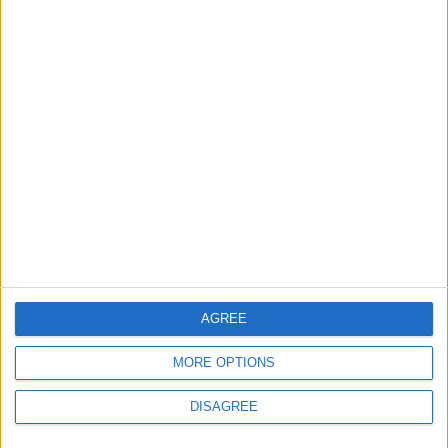
Países del Oriente Medio
10500
13
World
Estados de los EE. UU
889
14
America
Informar de un error
juegos-geograficos.com
geographie-spiele.com
giochi-geografici.com
geoheroes.com
AGREE
jeux-historiques.com
lemurdelapresse.com
MORE OPTIONS
jeuxpedago.com
billets-monuments.com
DISAGREE