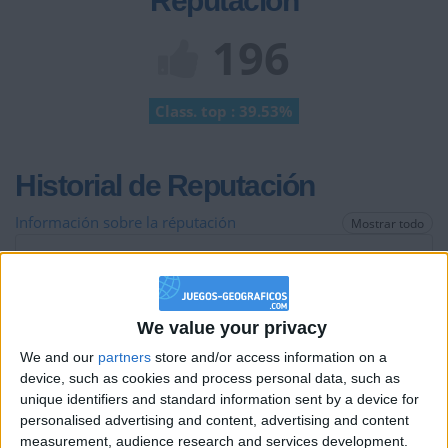
Reputación
196
Class. top : 39.53%
Historial de Reputación
Información sobre la réputación
Mostrar todo
Algunas palabras...
maco27 no ha completado su perfil.
We value your privacy
Los jugadores que te siguen en favoritos serán advertidos
We and our
partners
store and/or access information on a
cuando modifiques este texto.
device, such as cookies and process personal data, such as
unique identifiers and standard information sent by a device for
personalised advertising and content, advertising and content
measurement, audience research and services development.