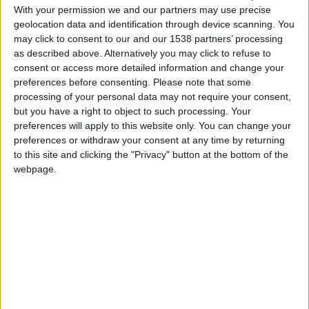
maco27
Clubes de los cuales
es miembro
With your permission we and our partners may use precise
(1/2)
geolocation data and identification through device scanning. You
may click to consent to our and our 1538 partners’ processing
GeoPlayers
as described above. Alternatively you may click to refuse to
consent or access more detailed information and change your
preferences before consenting.
Please note that some
processing of your personal data may not require your consent,
Miembro desde: :
30-07-2013
but you have a right to object to such processing. Your
preferences will apply to this website only. You can change your
Comentarios :
0
preferences or withdraw your consent at any time by returning
to this site and clicking the "Privacy" button at the bottom of the
Juegos llevados a cabo :
14
webpage.
Partidas jugadas :
18
Número de estrellas :
8
Media en % de puntuación max. :
35.35%
En la lista de las mejores partidas :
0
No está entre los favoritos de nadie