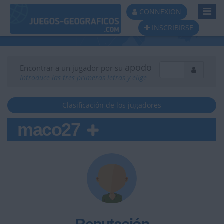
Toggl
CONNEXION
Navig
INSCRIBIRSE
apodo
Encontrar a un jugador por su
Introduce las tres primeras letras y elige
Clasificación de los jugadores
maco27