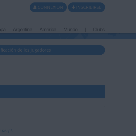
CONNEXION
INSCRIBIRSE
opa
Argentina
América
Mundo
|
Clubs
ificación de los jugadores
perfil.