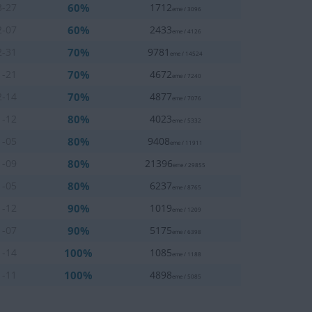
60%
3-27
1712
eme / 3096
60%
2-07
2433
eme / 4126
70%
2-31
9781
eme / 14524
70%
1-21
4672
eme / 7240
70%
2-14
4877
eme / 7076
80%
1-12
4023
eme / 5332
80%
1-05
9408
eme / 11911
80%
1-09
21396
eme / 29855
80%
1-05
6237
eme / 8765
90%
1-12
1019
eme / 1209
90%
1-07
5175
eme / 6398
100%
1-14
1085
eme / 1188
100%
1-11
4898
eme / 5085