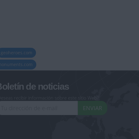
geoheroes.com
-monuments.com
oletín de noticias
eseas recibir información sobre este sitio Web?
ENVIAR