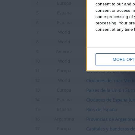
Países de Europa
4
Europa
consent to our and o
consent or access m
Provincias de España
5
Espana
some processing of y
Ciudades de Espana
6
Espana
processing. Your pre
consent at any time b
Ciudades de Mundo
7
World
Ciudades de Mundo jun
8
World
Países de America centr
9
America
MORE OPT
Países del Oriente Med
10
World
Ciudades de Europa Jun
11
Europa
Ciudades del mar Medi
12
World
Países de la Unión Eur
13
Europa
Ciudades de Espana Jun
14
Espana
Ríos de España
15
Espana
Provincias de Argentin
16
Argentina
Capitales y banderas d
17
Europa