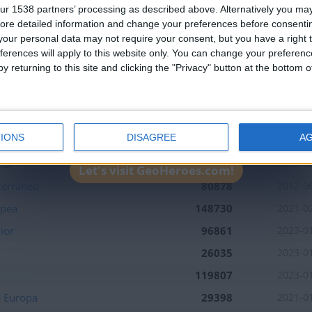
169693
2021-0
ur 1538 partners’ processing as described above. Alternatively you may 
leaderboards!
ore detailed information and change your preferences before consenti
230613
2023-0
our personal data may not require your consent, but you have a right t
100503
2023-0
ferences will apply to this website only. You can change your preferen
y returning to this site and clicking the "Privacy" button at the bottom
153172
2011-1
ior
173776
2023-0
al
104471
2011-1
IONS
DISAGREE
A
io
144179
2011-1
ior
89421
2022-0
Let's visit GeoHeroes.com!
terráneo
80878
2012-0
opea
148730
2021-0
ior
96861
2023-0
26035
2023-0
a
119807
2023-0
e Europa
29398
2021-0