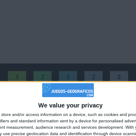
3
2
3
2
3
Mejor
Nombre
Fec
resultados
We value your privacy
🇺🇸 We noticed you’re visiting from
Sur
111051
2023-0
store and/or access information on a device, such as cookies and pro
an English-speaking country
a
145214
2023-0
ifiers and standard information sent by a device for personalised adver
Join our American version now and be among
tent measurement, audience research and services development.
With 
52760
2011-1
 use precise geolocation data and identification through device scanni
the firsts to submit your score on our