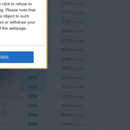
10%
1-17
1996
click to refuse to
eme / 37748
ng.
Please note that
10%
1-06
1771
eme / 33544
o object to such
20%
1-14
1367
ces or withdraw your
eme / 7216
 of the webpage.
20%
1-30
3884
eme / 20942
20%
1-07
2176
eme / 12280
30%
2-21
3042
eme / 14459
GREE
30%
2-18
2168
eme / 10034
40%
2-26
4855
eme / 12210
40%
6-09
2616
eme / 8543
40%
2-11
1575
eme / 4933
50%
1-06
2265
eme / 5459
50%
1-07
1647
eme / 3573
60%
1-06
8686
eme / 14671
60%
1-11
12044
eme / 21106