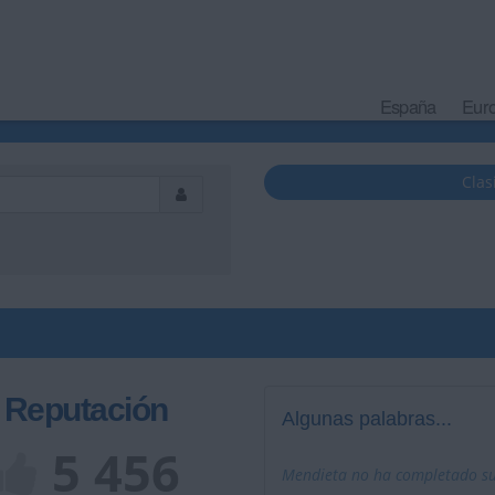
España
Eur
Clas
Reputación
Algunas palabras...
5 456
Mendieta no ha completado su 