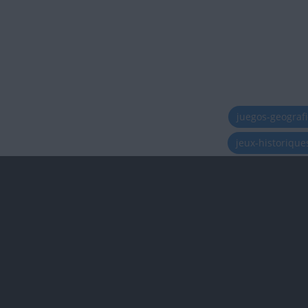
juegos-geograf
jeux-historiqu