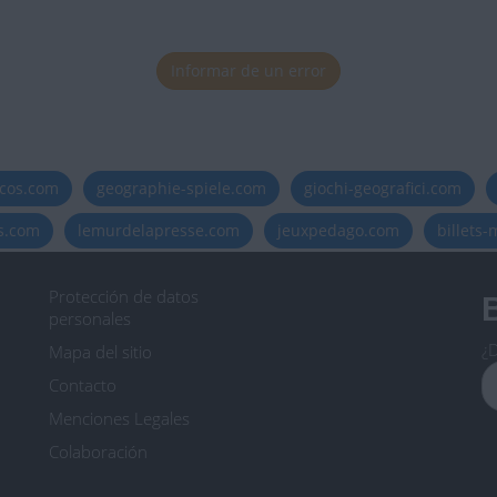
Informar de un error
icos.com
geographie-spiele.com
giochi-geografici.com
es.com
lemurdelapresse.com
jeuxpedago.com
billets
Protección de datos
B
personales
¿D
Mapa del sitio
Contacto
Menciones Legales
Colaboración