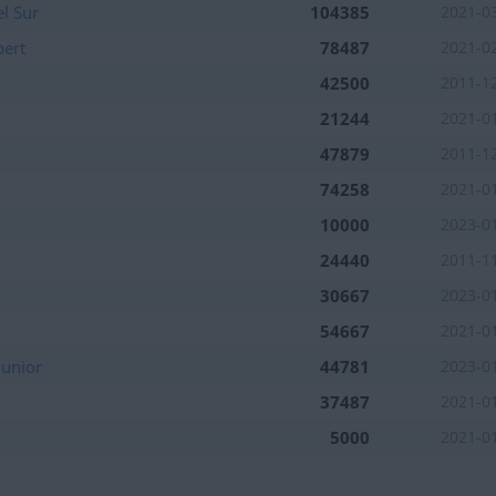
l Sur
104385
2021-0
pert
78487
2021-0
42500
2011-1
21244
2021-0
47879
2011-1
74258
2021-0
10000
2023-0
24440
2011-1
30667
2023-0
54667
2021-0
Junior
44781
2023-0
37487
2021-0
5000
2021-0