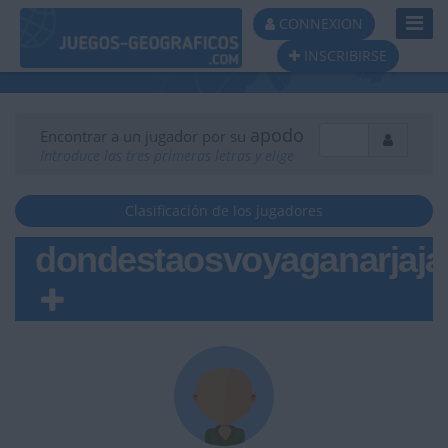
Toggl
CONNEXION
Navig
INSCRIBIRSE
apodo
Encontrar a un jugador por su
Introduce las tres primeras letras y elige
Clasificación de los jugadores
dondestaosvoyaganarjaja