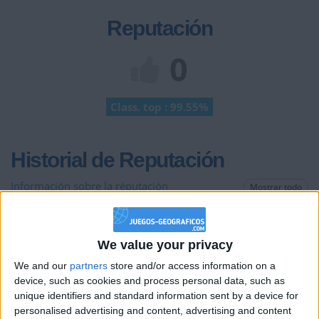
Reputación
0
Class. top : 99.55%
Historial de Reputación
Información sobre la réputación
Mostrar todo
Algunas palabras...
We value your privacy
dondestaosvoyaganarjajaja no ha completado su perfil.
We and our
partners
store and/or access information on a
Los jugadores que te siguen en favoritos serán advertidos
device, such as cookies and process personal data, such as
cuando modifiques este texto.
unique identifiers and standard information sent by a device for
personalised advertising and content, advertising and content