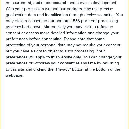
measurement, audience research and services development.
With your permission we and our partners may use precise
Clubes de los cuales
geolocation data and identification through device scanning. You
dondestaosvoyaganarjajaja
es miembro
may click to consent to our and our 1538 partners’ processing
(0/2)
as described above. Alternatively you may click to refuse to
dondestaosvoyaganarjajaja
no pertenece a
consent or access more detailed information and change your
ningún club
preferences before consenting.
Please note that some
processing of your personal data may not require your consent,
but you have a right to object to such processing. Your
preferences will apply to this website only. You can change your
Miembro desde: :
24-02-2013
preferences or withdraw your consent at any time by returning
to this site and clicking the "Privacy" button at the bottom of the
webpage.
Comentarios :
13
Juegos llevados a cabo :
15
Partidas jugadas :
0
Número de estrellas :
10
Media en % de puntuación max. :
43.90%