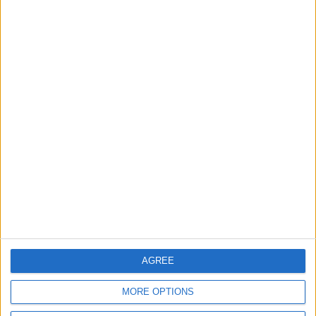
Provincias de Argentina
26690
12
Argentina
Ciudades de Europa Junior
48597
13
Europa
Ciudades de Mundo junior
16816
14
World
Informar de un error
juegos-geograficos.com
geographie-spiele.com
AGREE
giochi-geografici.com
geoheroes.com
MORE OPTIONS
jeux-historiques.com
lemurdelapresse.com