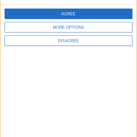
jeuxpedago.com
billets-monuments.com
AGREE
MORE OPTIONS
Protección de datos
personales
DISAGREE
Mapa del sitio
Contacto
Menciones Legales
Colaboración
Boletín de noticias
¿Deseas recibir información sobre este sitio Web?
ENVIAR
- copyright© juegos-geograficos™ 2026 -