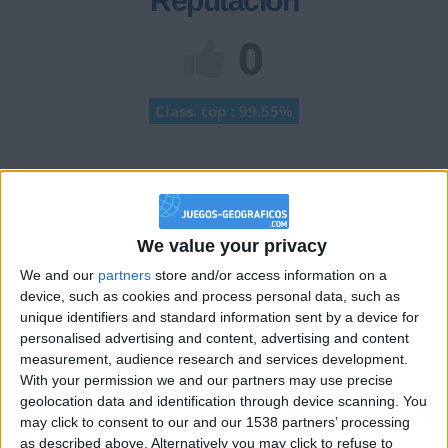
Reputación
0
Class. top : 99.55%
Historial de Reputación
Información sobre la réputación
Mostrar todo
We value your privacy
Algunas palabras...
We and our
partners
store and/or access information on a
device, such as cookies and process personal data, such as
fabioejea no ha completado su perfil.
unique identifiers and standard information sent by a device for
personalised advertising and content, advertising and content
Los jugadores que te siguen en favoritos serán advertidos
measurement, audience research and services development.
cuando modifiques este texto.
With your permission we and our partners may use precise
geolocation data and identification through device scanning. You
may click to consent to our and our 1538 partners’ processing
as described above. Alternatively you may click to refuse to