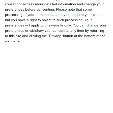
fabioejea
Clubes de los cuales
es miembro
consent or access more detailed information and change your
(0/2)
preferences before consenting.
Please note that some
fabioejea
no pertenece a ningún club
processing of your personal data may not require your consent,
but you have a right to object to such processing. Your
preferences will apply to this website only. You can change your
preferences or withdraw your consent at any time by returning
Miembro desde: :
20-12-2010
to this site and clicking the "Privacy" button at the bottom of the
webpage.
Comentarios :
3
Juegos llevados a cabo :
7
Partidas jugadas :
0
Número de estrellas :
5
🇺🇸 We noticed you’re visiting
Media en % de puntuación max. :
32.53%
from an English-speaking
country
En la lista de las mejores partidas :
0
Join our American version now and be
No está entre los favoritos de nadie
among the firsts to submit your score