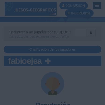
Toggl
CONNEXION
Navig
INSCRIBIRSE
apodo
Encontrar a un jugador por su
Introduce las tres primeras letras y elige
Clasificación de los jugadores
fabioejea