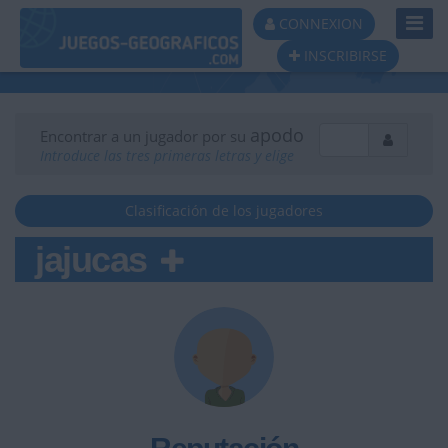
Toggl
CONNEXION
Navig
INSCRIBIRSE
apodo
Encontrar a un jugador por su
Introduce las tres primeras letras y elige
Clasificación de los jugadores
jajucas