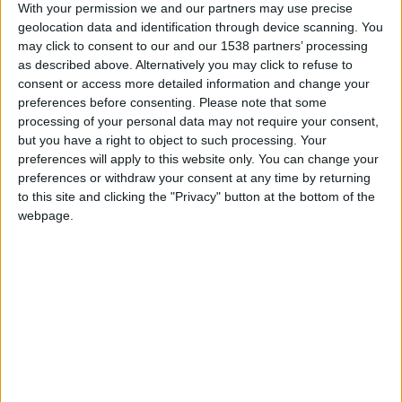
+20
hace 23 días
With your permission we and our partners may use precise
Información sobre la réputación
Mostrar todo
Entrar en las mejores puntuaciones de la semana
geolocation data and identification through device scanning. You
+2
may click to consent to our and our 1538 partners’ processing
Terminar una partida
hace 24 días
Algunas palabras...
as described above. Alternatively you may click to refuse to
+10
hace 24 días
consent or access more detailed information and change your
Entrar en las mejores puntuaciones del día
preferences before consenting.
Please note that some
jajucas no ha completado su perfil.
+2
processing of your personal data may not require your consent,
Terminar una partida
hace 24 días
Los jugadores que te siguen en favoritos serán advertidos
but you have a right to object to such processing. Your
+2
Terminar una partida
hace 25 días
cuando modifiques este texto.
preferences will apply to this website only. You can change your
+2
preferences or withdraw your consent at any time by returning
Terminar una partida
hace 25 días
to this site and clicking the "Privacy" button at the bottom of the
+2
Terminar una partida
hace 25 días
webpage.
jajucas
Clubes de los cuales
es miembro (0/2)
+2
Terminar una partida
hace 25 días
jajucas
no pertenece a ningún club
+2
Terminar una partida
hace 25 días
+10
hace 25 días
Entrar en las mejores puntuaciones del día
+2
Miembro desde: :
27-10-2011
Terminar una partida
hace 25 días
+2
Terminar una partida
hace 25 días
Comentarios :
0
+10
hace 25 días