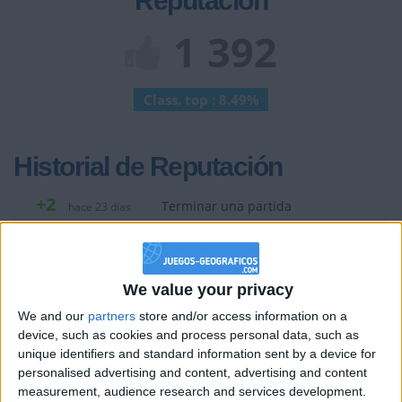
Reputación
1 392
Class. top : 8.49%
Historial de Reputación
+2
Terminar una partida
hace 23 días
+10
hace 23 días
Entrar en las mejores puntuaciones del día
+2
Terminar una partida
hace 23 días
We value your privacy
+20
hace 23 días
We and our
partners
store and/or access information on a
Entrar en las mejores puntuaciones de la semana
device, such as cookies and process personal data, such as
+2
Terminar una partida
hace 23 días
unique identifiers and standard information sent by a device for
personalised advertising and content, advertising and content
+2
Terminar una partida
hace 23 días
measurement, audience research and services development.