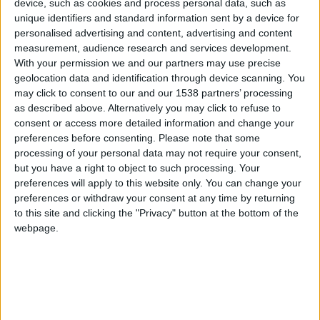
+2
device, such as cookies and process personal data, such as
Terminar una partida
hace un mes
Información sobre la réputación
unique identifiers and standard information sent by a device for
Mostrar todo
+40
hace un mes
personalised advertising and content, advertising and content
Entrar en las mejores puntuaciones del mes
Algunas palabras...
measurement, audience research and services development.
+2
With your permission we and our partners may use precise
Terminar una partida
hace un mes
geolocation data and identification through device scanning. You
+2
qvcm no ha completado su perfil.
Terminar una partida
hace un mes
may click to consent to our and our 1538 partners’ processing
+10
Ganar una estrella
as described above. Alternatively you may click to refuse to
hace un mes
Los jugadores que te siguen en favoritos serán advertidos
consent or access more detailed information and change your
cuando modifiques este texto.
+40
hace un mes
preferences before consenting.
Please note that some
Entrar en las mejores puntuaciones del mes
processing of your personal data may not require your consent,
+10
Ganar una estrella
hace un mes
but you have a right to object to such processing. Your
qvcm
Clubes de los cuales
es miembro (0/2)
preferences will apply to this website only. You can change your
+10
Ganar una estrella
hace un mes
preferences or withdraw your consent at any time by returning
qvcm
no pertenece a ningún club
+40
hace un mes
to this site and clicking the "Privacy" button at the bottom of the
Entrar en las mejores puntuaciones del mes
webpage.
+2
Terminar una partida
hace un mes
+40
Miembro desde: :
25-06-2026
hace un mes
Entrar en las mejores puntuaciones del mes
Comentarios :
0
+2
Terminar una partida
hace un mes