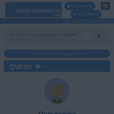
Toggl
CONNEXION
Navig
INSCRIBIRSE
apodo
Encontrar a un jugador por su
Introduce las tres primeras letras y elige
Clasificación de los jugadores
qvcm