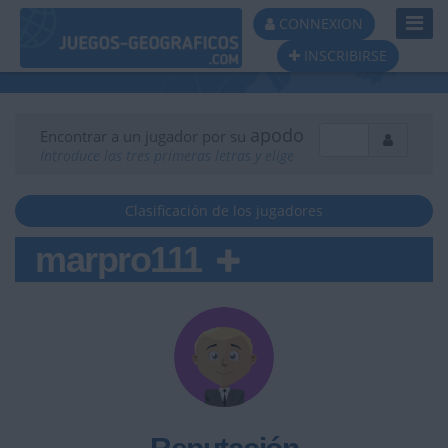
Toggl
CONNEXION
Navig
INSCRIBIRSE
apodo
Encontrar a un jugador por su
Introduce las tres primeras letras y elige
Clasificación de los jugadores
marpro111