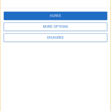
giochi-geografici.com
geoheroes.com
jeux-historiques.com
lemurdelapresse.com
AGREE
jeuxpedago.com
billets-monuments.com
MORE OPTIONS
DISAGREE
Protección de datos
personales
Mapa del sitio
Contacto
Menciones Legales
Colaboración
Boletín de noticias
¿Deseas recibir información sobre este sitio Web?
ENVIAR