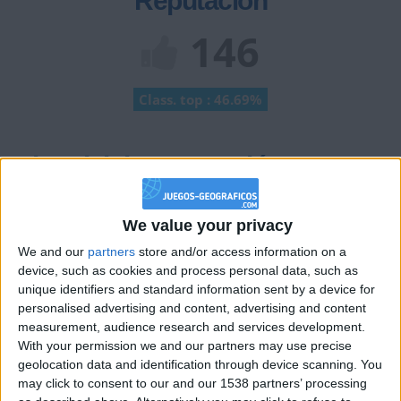
Reputación
146
Class. top : 46.69%
Historial de Reputación
+10
hace 2 meses
We value your privacy
Entrar en las mejores puntuaciones del día
+10
Ganar una estrella
We and our
partners
store and/or access information on a
hace 2 meses
device, such as cookies and process personal data, such as
+10
Ganar una estrella
hace 2 meses
unique identifiers and standard information sent by a device for
+10
Ganar una estrella
hace 2 meses
personalised advertising and content, advertising and content
measurement, audience research and services development.
+2
Terminar una partida
hace 2 meses
With your permission we and our partners may use precise
+20
hace 2 meses
geolocation data and identification through device scanning. You
Entrar en las mejores puntuaciones de la semana
may click to consent to our and our 1538 partners’ processing