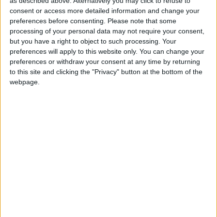
+10
as described above. Alternatively you may click to refuse to
Ganar una estrella
hace 2 meses
consent or access more detailed information and change your
Información sobre la réputación
Mostrar todo
+10
Ganar una estrella
hace 2 meses
preferences before consenting.
Please note that some
+10
processing of your personal data may not require your consent,
Algunas palabras...
Ganar una estrella
hace 2 meses
but you have a right to object to such processing. Your
+2
Terminar una partida
hace 2 meses
preferences will apply to this website only. You can change your
marpro111 no ha completado su perfil.
+20
preferences or withdraw your consent at any time by returning
hace 2 meses
to this site and clicking the "Privacy" button at the bottom of the
Entrar en las mejores puntuaciones de la semana
Los jugadores que te siguen en favoritos serán advertidos
webpage.
cuando modifiques este texto.
+10
Ganar una estrella
hace 2 meses
+10
Ganar una estrella
hace 2 meses
+10
Ganar una estrella
hace 2 meses
marpro111
Clubes de los cuales
es miembro
+2
(0/2)
Terminar una partida
hace 2 meses
marpro111
no pertenece a ningún club
🇺🇸 We noticed you’re visiting
from an English-speaking
Miembro desde: :
15-06-2026
country
Comentarios :
0