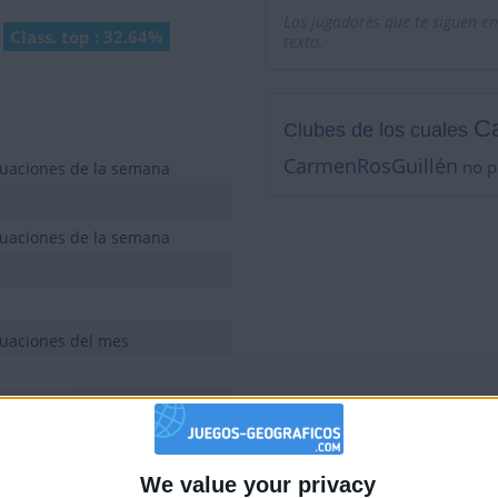
Los jugadores que te siguen en
Class. top : 32.64%
texto.
C
Clubes de los cuales
CarmenRosGuillén
no p
tuaciones de la semana
tuaciones de la semana
tuaciones del mes
tuaciones del mes
Mostrar todo
tuaciones del mes
We value your privacy
🇺🇸 We noticed you’re visiting from