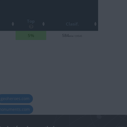
Top
Clasif.
5%
584
eme / 33545
geoheroes.com
-monuments.com