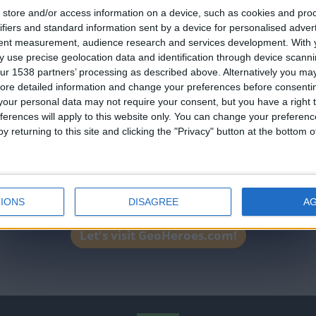
store and/or access information on a device, such as cookies and pro
No está entre los favoritos
an English-speaking country
ifiers and standard information sent by a device for personalised adver
tuaciones del mes
Join our American version now and be among
tent measurement, audience research and services development.
With 
 use precise geolocation data and identification through device scanni
the firsts to submit your score on our
ur 1538 partners’ processing as described above. Alternatively you may 
leaderboards!
tuaciones de la semana
ore detailed information and change your preferences before consenti
our personal data may not require your consent, but you have a right t
ferences will apply to this website only. You can change your preferen
y returning to this site and clicking the "Privacy" button at the bottom
IONS
DISAGREE
A
Let's visit GeoHeroes.com!