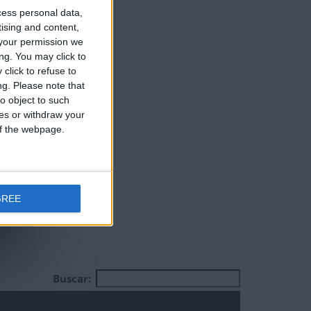
cess personal data,
 de nadie
tising and content,
your permission we
ng. You may click to
click to refuse to
ng.
Please note that
o object to such
ces or withdraw your
 of the webpage.
GREE
Buscar: