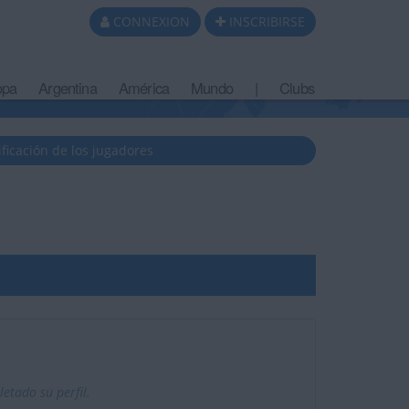
CONNEXION
INSCRIBIRSE
opa
Argentina
América
Mundo
|
Clubs
ificación de los jugadores
tado su perfil.