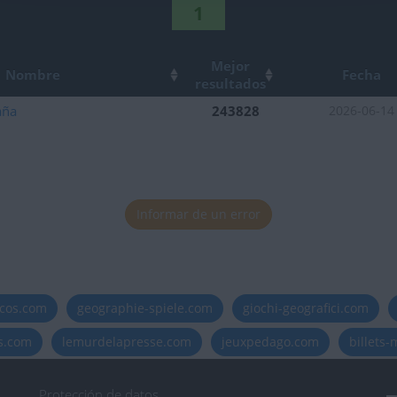
1
Mejor
Nombre
Fecha
resultados
aña
243828
2026-06-14
Informar de un error
icos.com
geographie-spiele.com
giochi-geografici.com
es.com
lemurdelapresse.com
jeuxpedago.com
billets
Protección de datos