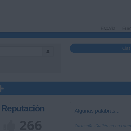
España
Eur
Clas
Reputación
Algunas palabras...
266
CarmenRosGuillén no ha comple