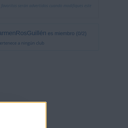
 favoritos serán advertidos cuando modifiques este
armenRosGuillén
es miembro (0/2)
ertenece a ningún club