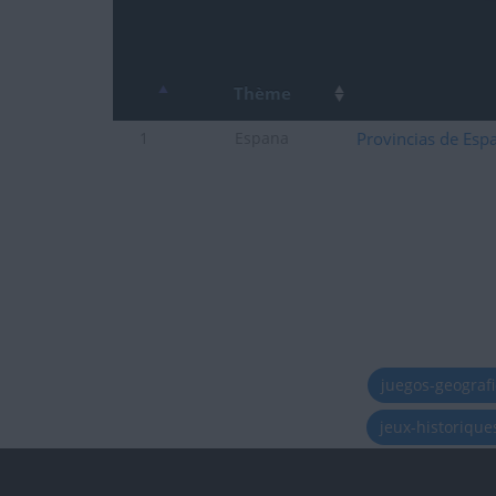
Thème
Provincias de Esp
1
Espana
juegos-geograf
jeux-historiqu