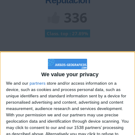
Reputación
336
Class. top : 27.89%
Historial de Reputación
+40
hace 2 meses
We value your privacy
Entrar en las mejores puntuaciones del mes
+2
We and our
partners
store and/or access information on a
Terminar una partida
hace 2 meses
device, such as cookies and process personal data, such as
+2
Terminar una partida
hace 2 meses
unique identifiers and standard information sent by a device for
+2
personalised advertising and content, advertising and content
Terminar una partida
hace 2 meses
measurement, audience research and services development.
+2
Terminar una partida
hace 2 meses
With your permission we and our partners may use precise
+2
geolocation data and identification through device scanning. You
Terminar una partida
hace 2 meses
may click to consent to our and our 1538 partners’ processing
+2
Terminar una partida
hace 2 meses
as described above. Alternatively you may click to refuse to