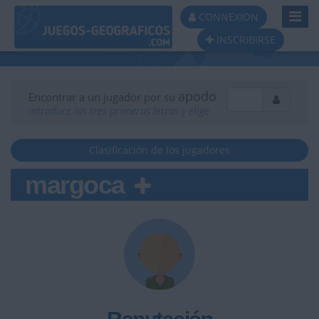
Toggl
CONNEXION
Navig
INSCRIBIRSE
apodo
Encontrar a un jugador por su
Introduce las tres primeras letras y elige
Clasificación de los jugadores
margoca