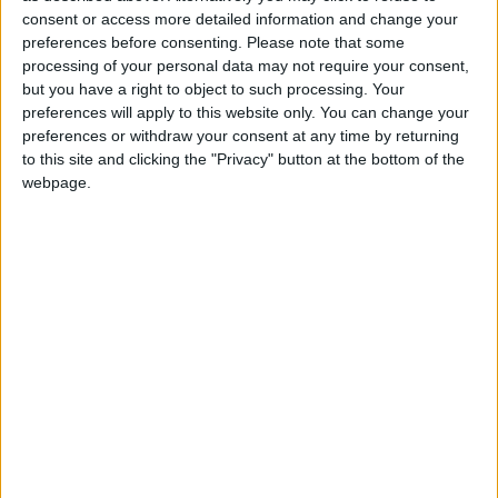
+2
consent or access more detailed information and change your
Terminar una partida
hace 2 meses
Información sobre la réputación
Mostrar todo
preferences before consenting.
Please note that some
+2
Terminar una partida
hace 2 meses
processing of your personal data may not require your consent,
Algunas palabras...
+2
Terminar una partida
but you have a right to object to such processing. Your
hace 2 meses
preferences will apply to this website only. You can change your
+2
Terminar una partida
hace 2 meses
margoca no ha completado su perfil.
preferences or withdraw your consent at any time by returning
+2
Terminar una partida
hace 2 meses
to this site and clicking the "Privacy" button at the bottom of the
Los jugadores que te siguen en favoritos serán advertidos
webpage.
+2
Terminar una partida
cuando modifiques este texto.
hace 2 meses
+20
hace 2 meses
Entrar en las mejores puntuaciones de la semana
+2
margoca
Clubes de los cuales
es miembro
Terminar una partida
hace 2 meses
(0/2)
+10
hace 2 meses
margoca
no pertenece a ningún club
Entrar en las mejores puntuaciones del día
+2
Terminar una partida
hace 2 meses
🇺🇸 We noticed you’re visiting
+2
Terminar una partida
hace 2 meses
from an English-speaking
Miembro desde: :
+2
11-06-2026
Terminar una partida
hace 2 meses
country
+2
Terminar una partida
hace 2 meses
Comentarios :
0