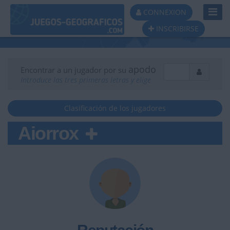
Toggl
CONNEXION
Navig
INSCRIBIRSE
apodo
Encontrar a un jugador por su
Introduce las tres primeras letras y elige
Clasificación de los jugadores
Aiorrox