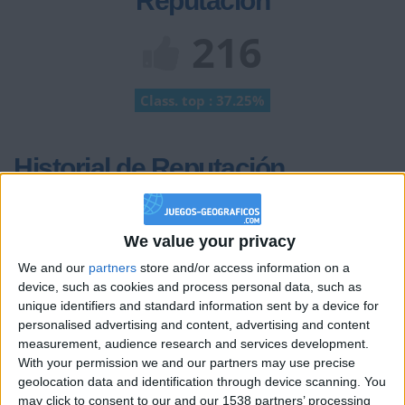
Reputación
216
Class. top : 37.25%
Historial de Reputación
+10
hace 2 meses
Entrar en las mejores puntuaciones del día
We value your privacy
+2
Terminar una partida
hace 2 meses
We and our
partners
store and/or access information on a
+10
Ganar una estrella
hace 2 meses
device, such as cookies and process personal data, such as
+10
unique identifiers and standard information sent by a device for
Ganar una estrella
hace 2 meses
personalised advertising and content, advertising and content
+10
Ganar una estrella
hace 2 meses
measurement, audience research and services development.
+10
With your permission we and our partners may use precise
hace 2 meses
geolocation data and identification through device scanning. You
Entrar en las mejores puntuaciones del día
may click to consent to our and our 1538 partners’ processing