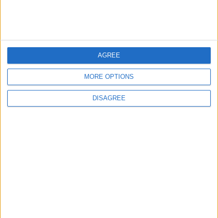
juegos-geograficos.com
geographie-spiele.com
giochi-geografici.com
geoheroes.com
jeux-historiques.com
lemurdelapresse.com
AGREE
jeuxpedago.com
billets-monuments.com
MORE OPTIONS
Protección de datos
DISAGREE
personales
Mapa del sitio
Contacto
Menciones Legales
Colaboración
Boletín de noticias
¿Deseas recibir información sobre este sitio Web?
ENVIAR