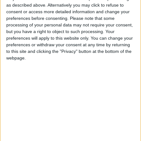
+2
Terminar una partida
hace 2 meses
as described above. Alternatively you may click to refuse to
Información sobre la réputación
Mostrar todo
+20
consent or access more detailed information and change your
hace 2 meses
preferences before consenting.
Please note that some
Entrar en las mejores puntuaciones de la semana
Algunas palabras...
processing of your personal data may not require your consent,
+10
Ganar una estrella
hace 2 meses
but you have a right to object to such processing. Your
+2
Aiorrox no ha completado su perfil.
Terminar una partida
preferences will apply to this website only. You can change your
hace 2 meses
preferences or withdraw your consent at any time by returning
+20
hace 2 meses
Los jugadores que te siguen en favoritos serán advertidos
to this site and clicking the "Privacy" button at the bottom of the
Entrar en las mejores puntuaciones de la semana
cuando modifiques este texto.
webpage.
+2
Terminar una partida
hace 2 meses
+2
Terminar una partida
hace 2 meses
Aiorrox
Clubes de los cuales
es miembro (0/2)
+20
hace 2 meses
Aiorrox
no pertenece a ningún club
Entrar en las mejores puntuaciones de la semana
+10
Ganar una estrella
hace 2 meses
+2
Terminar una partida
hace 2 meses
🇺🇸 We noticed you’re visiting
+20
Miembro desde: :
11-06-2026
hace 2 meses
from an English-speaking
Entrar en las mejores puntuaciones de la semana
Comentarios :
0
+2
country
Terminar una partida
hace 2 meses