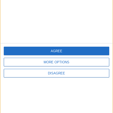
Informar de un error
juegos-geograficos.com
geographie-spiele.com
giochi-geografici.com
geoheroes.com
jeux-historiques.com
lemurdelapresse.com
AGREE
jeuxpedago.com
billets-monuments.com
MORE OPTIONS
DISAGREE
Protección de datos
personales
Mapa del sitio
Contacto
Menciones Legales
Colaboración