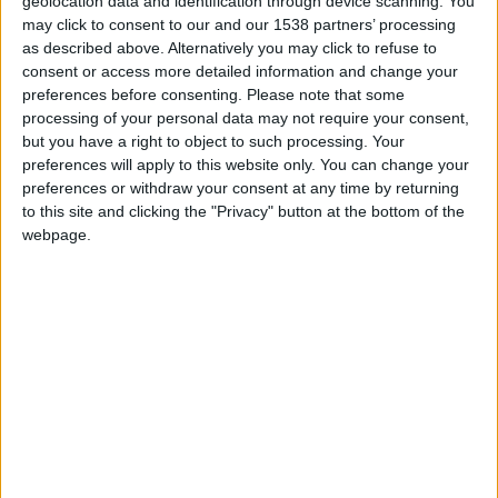
+40
geolocation data and identification through device scanning. You
hace 2 meses
may click to consent to our and our 1538 partners’ processing
Información sobre la réputación
Mostrar todo
Entrar en las mejores puntuaciones del mes
as described above. Alternatively you may click to refuse to
+2
Terminar una partida
hace 2 meses
consent or access more detailed information and change your
Algunas palabras...
+20
preferences before consenting.
Please note that some
hace 2 meses
processing of your personal data may not require your consent,
Entrar en las mejores puntuaciones de la semana
floresdeloto no ha completado su perfil.
but you have a right to object to such processing. Your
+2
Terminar una partida
hace 2 meses
preferences will apply to this website only. You can change your
Los jugadores que te siguen en favoritos serán advertidos
+20
preferences or withdraw your consent at any time by returning
hace 2 meses
cuando modifiques este texto.
to this site and clicking the "Privacy" button at the bottom of the
Entrar en las mejores puntuaciones de la semana
webpage.
+10
Ganar una estrella
hace 2 meses
+10
floresdeloto
Clubes de los cuales
es miembro
Ganar una estrella
hace 2 meses
(0/2)
+10
Ganar una estrella
hace 2 meses
floresdeloto
no pertenece a ningún club
+2
Terminar una partida
hace 2 meses
+20
hace 2 meses
Entrar en las mejores puntuaciones de la semana
+2
Miembro desde: :
07-06-2026
Terminar una partida
hace 2 meses
+20
🇺🇸 We noticed you’re visiting
hace 2 meses
Comentarios :
0