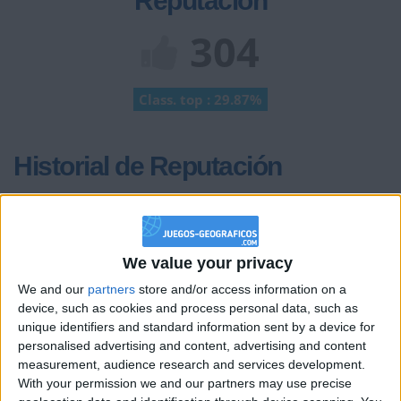
Reputación
304
Class. top : 29.87%
Historial de Reputación
+2
Terminar una partida
hace 2 meses
+20
hace 2 meses
Entrar en las mejores puntuaciones de la semana
We value your privacy
+2
Terminar una partida
hace 2 meses
We and our
partners
store and/or access information on a
+20
hace 2 meses
device, such as cookies and process personal data, such as
Entrar en las mejores puntuaciones de la semana
unique identifiers and standard information sent by a device for
personalised advertising and content, advertising and content
+2
Terminar una partida
hace 2 meses
measurement, audience research and services development.
+2
Terminar una partida
hace 2 meses
With your permission we and our partners may use precise