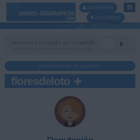
Toggl
CONNEXION
Navig
INSCRIBIRSE
apodo
Encontrar a un jugador por su
Introduce las tres primeras letras y elige
Clasificación de los jugadores
floresdeloto