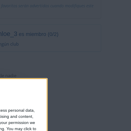
 favoritos serán advertidos cuando modifiques este
hloe_3
es miembro (0/2)
ngún club
 de nadie
cess personal data,
tising and content,
your permission we
ng. You may click to