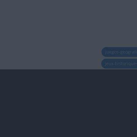
juegos-geograf
jeux-historiqu