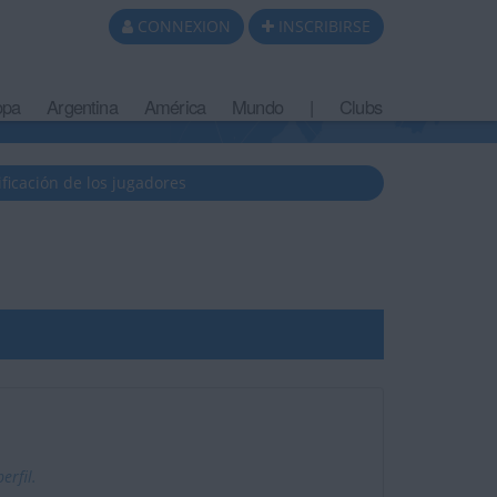
CONNEXION
INSCRIBIRSE
opa
Argentina
América
Mundo
|
Clubs
ificación de los jugadores
erfil.