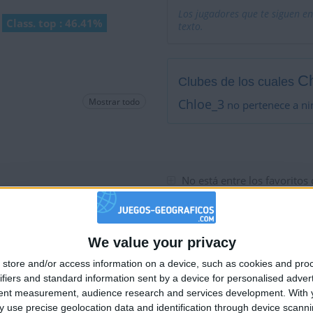
Los jugadores que te siguen en
Class. top : 46.41%
texto.
C
Clubes de los cuales
Mostrar todo
Chloe_3
no pertenece a ni
No está entre los favoritos
We value your privacy
🇺🇸 We noticed you’re visiting from
store and/or access information on a device, such as cookies and pro
an English-speaking country
ifiers and standard information sent by a device for personalised adver
Join our American version now and be among
tent measurement, audience research and services development.
With 
 use precise geolocation data and identification through device scanni
the firsts to submit your score on our