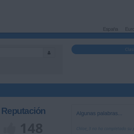
España
Eur
Clas
Reputación
Algunas palabras...
148
Chloe_3 no ha completado su p