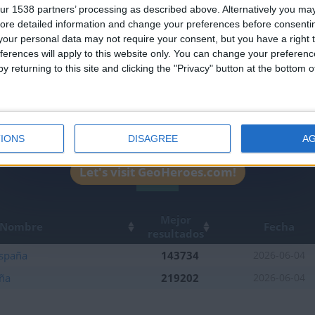
ur 1538 partners’ processing as described above. Alternatively you may 
leaderboards!
ore detailed information and change your preferences before consenti
our personal data may not require your consent, but you have a right t
ferences will apply to this website only. You can change your preferen
y returning to this site and clicking the "Privacy" button at the bottom
IONS
DISAGREE
A
Let's visit GeoHeroes.com!
2
Mejor
Nombre
Fecha
resultados
spaña
143734
2026-06-04
aña
219202
2026-06-04