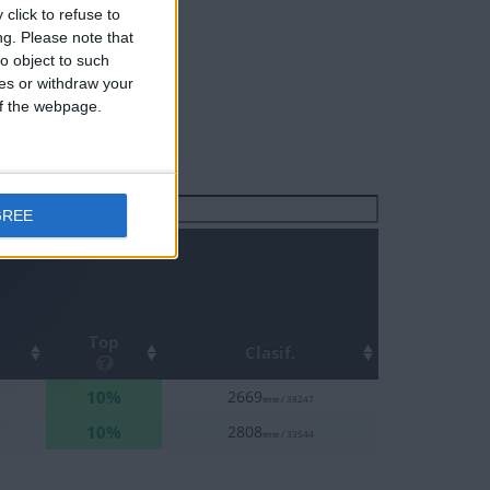
click to refuse to
ng.
Please note that
o object to such
ces or withdraw your
 of the webpage.
Buscar:
GREE
Top
Clasif.
10%
2669
eme / 38247
10%
2808
eme / 33544