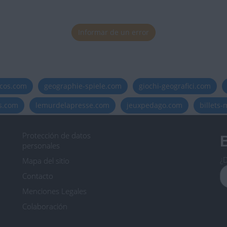
Informar de un error
icos.com
geographie-spiele.com
giochi-geografici.com
es.com
lemurdelapresse.com
jeuxpedago.com
billets
Protección de datos
B
personales
¿D
Mapa del sitio
Contacto
Menciones Legales
Colaboración