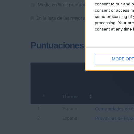
consent to our and o
Media en % de puntuación max. :
100%
consent or access m
some processing of y
En la lista de las mejores partidas :
0
processing. Your pre
consent at any time b
Puntuaciones
MORE OPT
Thème
Comunidades de E
1
Espana
Provincias de Esp
2
Espana