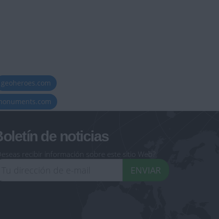
geoheroes.com
-monuments.com
oletín de noticias
eseas recibir información sobre este sitio Web?
ENVIAR