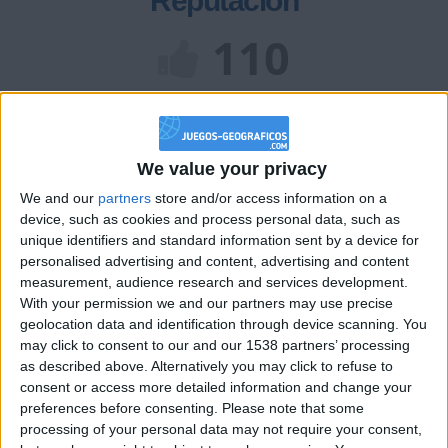
Reputación
110
Class. top : 53.59%
We value your privacy
Historial de Reputación
We and our
partners
store and/or access information on a
device, such as cookies and process personal data, such as
Información sobre la réputación
Mostrar todo
unique identifiers and standard information sent by a device for
personalised advertising and content, advertising and content
Algunas palabras...
measurement, audience research and services development.
With your permission we and our partners may use precise
aous no ha completado su perfil.
geolocation data and identification through device scanning. You
may click to consent to our and our 1538 partners’ processing
Los jugadores que te siguen en favoritos serán advertidos
as described above. Alternatively you may click to refuse to
cuando modifiques este texto.
consent or access more detailed information and change your
preferences before consenting.
Please note that some
processing of your personal data may not require your consent,