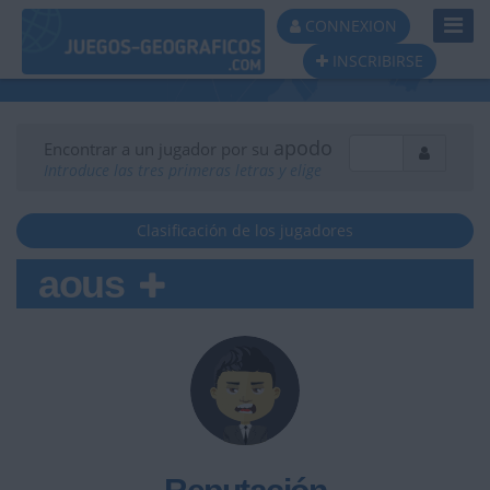
Toggl
CONNEXION
Navig
INSCRIBIRSE
apodo
Encontrar a un jugador por su
Introduce las tres primeras letras y elige
Clasificación de los jugadores
aous