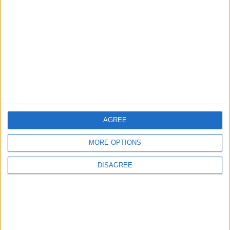
juegos-geograficos.com
geographie-spiele.com
giochi-geografici.com
geoheroes.com
jeux-historiques.com
lemurdelapresse.com
jeuxpedago.com
billets-monuments.com
AGREE
Protección de datos
personales
MORE OPTIONS
Mapa del sitio
Contacto
DISAGREE
Menciones Legales
Colaboración
Boletín de noticias