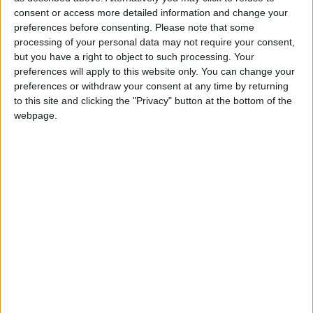
consent or access more detailed information and change your
+20
hace 2 meses
preferences before consenting.
Please note that some
Entrar en las mejores puntuaciones de la semana
processing of your personal data may not require your consent,
Información sobre la réputación
Mostrar todo
+2
Terminar una partida
hace 2 meses
but you have a right to object to such processing. Your
+20
preferences will apply to this website only. You can change your
Algunas palabras...
hace 2 meses
preferences or withdraw your consent at any time by returning
Entrar en las mejores puntuaciones de la semana
to this site and clicking the "Privacy" button at the bottom of the
+2
palvaropalaciosbatettopppp no ha completado su perfil.
Terminar una partida
hace 2 meses
webpage.
+10
hace 2 meses
Los jugadores que te siguen en favoritos serán advertidos
Entrar en las mejores puntuaciones del día
cuando modifiques este texto.
+10
Ganar una estrella
hace 2 meses
+10
Ganar una estrella
hace 2 meses
Clubes de los cuales
+10
Ganar una estrella
hace 2 meses
palvaropalaciosbatettopppp
es miembro
+2
(0/2)
Terminar una partida
hace 2 meses
🇺🇸 We noticed you’re visiting
palvaropalaciosbatettopppp
no pertenece a
from an English-speaking
ningún club
country
Join our American version now and be