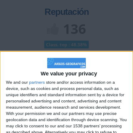
Reputación
136
Class. top : 48.38%
Historial de Reputación
We value your privacy
+2
Terminar una partida
hace 2 meses
We and our
partners
store and/or access information on a
+2
device, such as cookies and process personal data, such as
Terminar una partida
hace 2 meses
unique identifiers and standard information sent by a device for
+2
Terminar una partida
hace 2 meses
personalised advertising and content, advertising and content
+2
measurement, audience research and services development.
Terminar una partida
hace 2 meses
With your permission we and our partners may use precise
+40
hace 2 meses
geolocation data and identification through device scanning. You
Entrar en las mejores puntuaciones del mes
may click to consent to our and our 1538 partners’ processing
+2
Terminar una partida
hace 2 meses
as described above. Alternatively you may click to refuse to