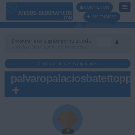
Toggl
CONNEXION
Navig
INSCRIBIRSE
apodo
Encontrar a un jugador por su
Introduce las tres primeras letras y elige
Clasificación de los jugadores
palvaropalaciosbatettopp