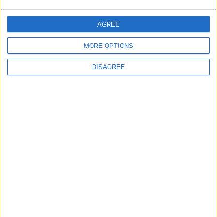
giochi-geografici.com
geoheroes.com
jeux-historiques.com
lemurdelapresse.com
AGREE
jeuxpedago.com
billets-monuments.com
MORE OPTIONS
Protección de datos
DISAGREE
personales
Mapa del sitio
Contacto
Menciones Legales
Colaboración
Boletín de noticias
¿Deseas recibir información sobre este sitio Web?
ENVIAR