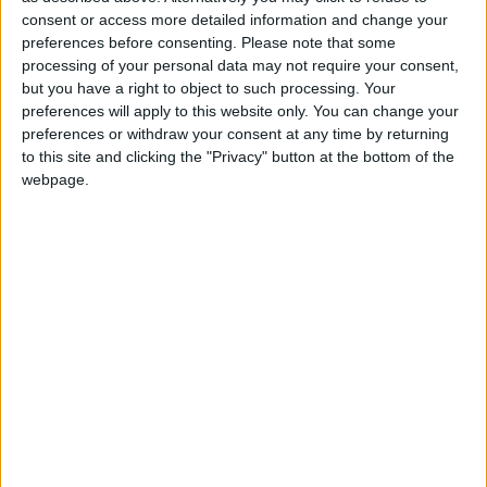
+10
Ganar una estrella
hace 2 meses
consent or access more detailed information and change your
preferences before consenting.
Please note that some
+10
Ganar una estrella
hace 2 meses
processing of your personal data may not require your consent,
Información sobre la réputación
Mostrar todo
+10
Ganar una estrella
hace 2 meses
but you have a right to object to such processing. Your
+20
preferences will apply to this website only. You can change your
Algunas palabras...
hace 2 meses
preferences or withdraw your consent at any time by returning
Entrar en las mejores puntuaciones de la semana
to this site and clicking the "Privacy" button at the bottom of the
alvaropalaciosbatettopppp no ha completado su perfil.
webpage.
Los jugadores que te siguen en favoritos serán advertidos
cuando modifiques este texto.
Clubes de los cuales
alvaropalaciosbatettopppp
es miembro
(0/2)
🇺🇸 We noticed you’re visiting
alvaropalaciosbatettopppp
no pertenece a ningún
from an English-speaking
club
country
Join our American version now and be