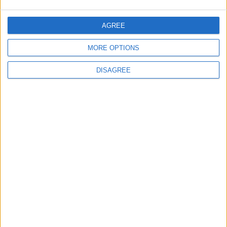
giochi-geografici.com
geoheroes.com
jeux-historiques.com
lemurdelapresse.com
AGREE
jeuxpedago.com
billets-monuments.com
MORE OPTIONS
Protección de datos
DISAGREE
personales
Mapa del sitio
Contacto
Menciones Legales
Colaboración
Boletín de noticias
¿Deseas recibir información sobre este sitio Web?
ENVIAR