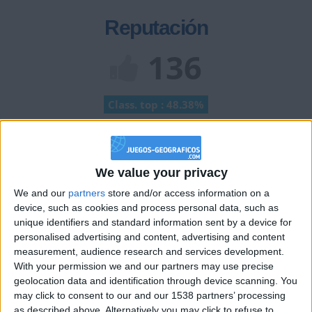
Reputación
136
Class. top : 48.38%
Historial de Reputación
We value your privacy
+40
hace 2 meses
We and our
partners
store and/or access information on a
Entrar en las mejores puntuaciones del mes
device, such as cookies and process personal data, such as
+2
unique identifiers and standard information sent by a device for
Terminar una partida
hace 2 meses
personalised advertising and content, advertising and content
+2
Terminar una partida
hace 2 meses
measurement, audience research and services development.
+40
With your permission we and our partners may use precise
hace 2 meses
geolocation data and identification through device scanning. You
Entrar en las mejores puntuaciones del mes
may click to consent to our and our 1538 partners’ processing
+2
Terminar una partida
hace 2 meses
as described above. Alternatively you may click to refuse to