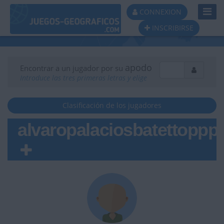
Toggl
CONNEXION
Navig
INSCRIBIRSE
apodo
Encontrar a un jugador por su
Introduce las tres primeras letras y elige
Clasificación de los jugadores
alvaropalaciosbatettoppp