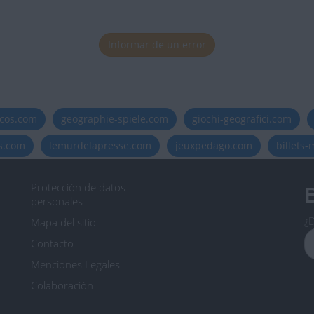
Informar de un error
icos.com
geographie-spiele.com
giochi-geografici.com
es.com
lemurdelapresse.com
jeuxpedago.com
billets
Protección de datos
B
personales
¿D
Mapa del sitio
Contacto
Menciones Legales
Colaboración