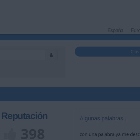
España
Eur
Clas
Reputación
Algunas palabras...
398
con una palabra ya me desc