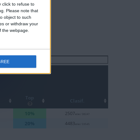
click to refuse to
ng.
Please note that
o object to such
ces or withdraw your
 of the webpage.
Buscar:
GREE
Top
Clasif.
10%
2507
eme / 38247
20%
4483
eme / 33545