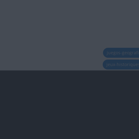
juegos-geograf
jeux-historiqu