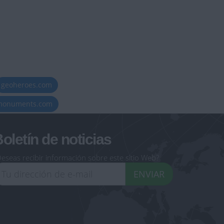
geoheroes.com
-monuments.com
oletín de noticias
eseas recibir información sobre este sitio Web?
ENVIAR