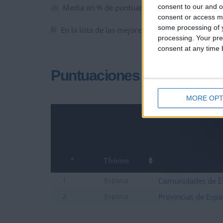
consent to our and o
Media en % de puntuación max. :
100%
consent or access m
some processing of y
En la lista de las mejores partidas :
0
processing. Your pre
consent at any time b
Puntuaciones
MORE OPT
Thème
Comunidades de E
1
Espana
Provincias de Esp
2
Espana