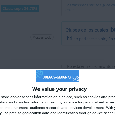
Los jugadores que te siguen en
Class. top : 24.78%
texto.
Ibt
Clubes de los cuales
Mostrar todo
Ibti
no pertenece a ningún 
No está entre los favoritos
We value your privacy
🇺🇸 We noticed you’re visiting from
store and/or access information on a device, such as cookies and pro
an English-speaking country
ifiers and standard information sent by a device for personalised adver
Join our American version now and be among
tent measurement, audience research and services development.
With 
 use precise geolocation data and identification through device scanni
the firsts to submit your score on our