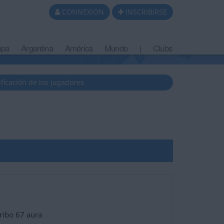
CONNEXION
INSCRIBIRSE
opa
Argentina
América
Mundo
|
Clubs
ificación de los jugadores
ribo 67 aura