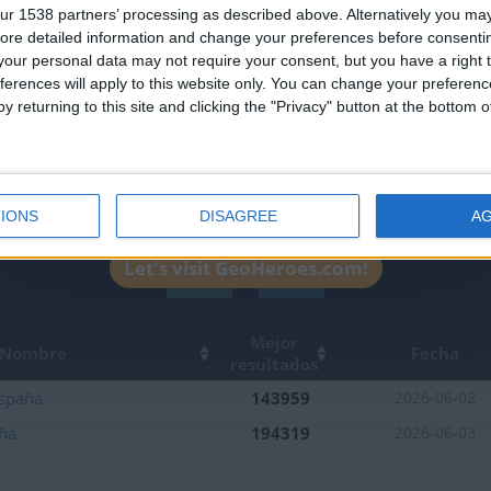
ur 1538 partners’ processing as described above. Alternatively you may 
leaderboards!
ore detailed information and change your preferences before consenti
our personal data may not require your consent, but you have a right t
ferences will apply to this website only. You can change your preferen
y returning to this site and clicking the "Privacy" button at the bottom
IONS
DISAGREE
A
Let's visit GeoHeroes.com!
1
1
Mejor
Nombre
Fecha
resultados
spaña
143959
2026-06-02
aña
194319
2026-06-03