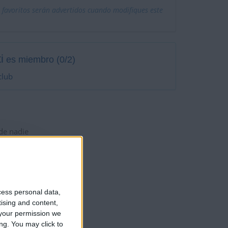
 favoritos serán advertidos cuando modifiques este
i
es miembro (0/2)
club
 de nadie
cess personal data,
tising and content,
your permission we
ng. You may click to