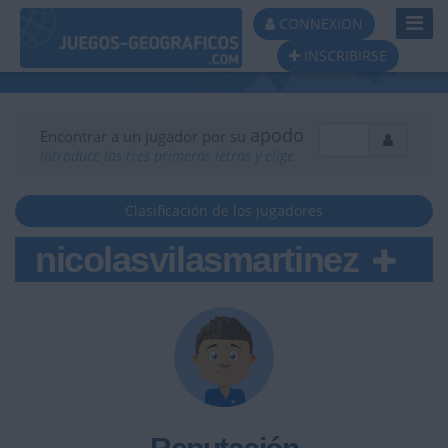
Toggl
CONNEXION
Navig
INSCRIBIRSE
apodo
Encontrar a un jugador por su
Introduce las tres primeras letras y elige
Clasificación de los jugadores
nicolasvilasmartinez