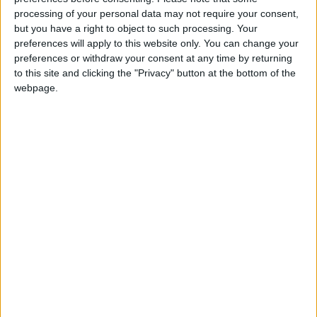
nicolasvilasmartinez
Clubes de los cuales
processing of your personal data may not require your consent,
es miembro (0/2)
but you have a right to object to such processing. Your
nicolasvilasmartinez
no pertenece a ningún club
preferences will apply to this website only. You can change your
preferences or withdraw your consent at any time by returning
to this site and clicking the "Privacy" button at the bottom of the
webpage.
Miembro desde: :
25-05-2026
Comentarios :
0
Juegos llevados a cabo :
4
Partidas jugadas :
🇺🇸 We noticed you’re visiting
51
from an English-speaking
Número de estrellas :
10
country
Join our American version now and be
Media en % de puntuación max. :
89.04%
among the firsts to submit your score
En la lista de las mejores partidas :
0
on our leaderboards!
Está entre los favoritos de
2
jugadores