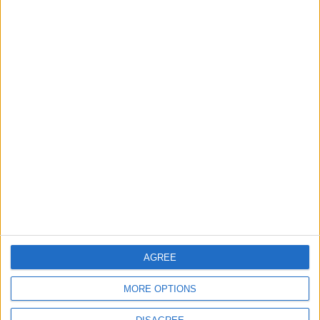
Europa
Informar de un error
juegos-geograficos.com
geographie-spiele.com
giochi-geografici.com
geoheroes.com
jeux-historiques.com
lemurdelapresse.com
jeuxpedago.com
billets-monuments.com
AGREE
Protección de datos
MORE OPTIONS
personales