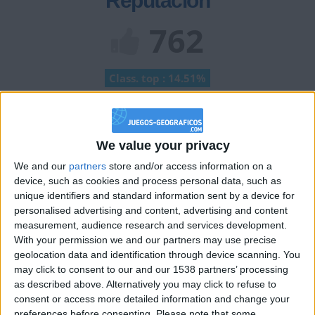
Reputación
762
Class. top : 14.51%
Historial de Reputación
We value your privacy
Información sobre la réputación
Mostrar todo
We and our
partners
store and/or access information on a
device, such as cookies and process personal data, such as
Algunas palabras...
unique identifiers and standard information sent by a device for
personalised advertising and content, advertising and content
nicolasvilasmartinez no ha completado su perfil.
measurement, audience research and services development.
With your permission we and our partners may use precise
Los jugadores que te siguen en favoritos serán advertidos
geolocation data and identification through device scanning. You
cuando modifiques este texto.
may click to consent to our and our 1538 partners’ processing
as described above. Alternatively you may click to refuse to
consent or access more detailed information and change your
preferences before consenting.
Please note that some