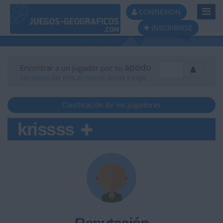
Toggl
CONNEXION
Navig
INSCRIBIRSE
apodo
Encontrar a un jugador por su
Introduce las tres primeras letras y elige
Clasificación de los jugadores
krissss