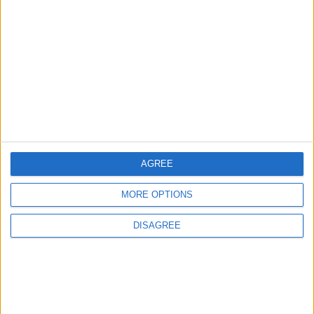
juegos-geograficos.com
geographie-spiele.com
giochi-geografici.com
geoheroes.com
jeux-historiques.com
lemurdelapresse.com
jeuxpedago.com
billets-monuments.com
AGREE
Protección de datos
personales
MORE OPTIONS
Mapa del sitio
Contacto
DISAGREE
Menciones Legales
Colaboración
Boletín de noticias