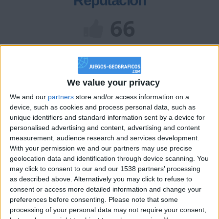
Reputación
66
Class. top : 65.13%
We value your privacy
Historial de Reputación
We and our
partners
store and/or access information on a
device, such as cookies and process personal data, such as
Información sobre la réputación
Mostrar todo
unique identifiers and standard information sent by a device for
personalised advertising and content, advertising and content
Algunas palabras...
measurement, audience research and services development.
With your permission we and our partners may use precise
krissss no ha completado su perfil.
geolocation data and identification through device scanning. You
may click to consent to our and our 1538 partners’ processing
Los jugadores que te siguen en favoritos serán advertidos
as described above. Alternatively you may click to refuse to
cuando modifiques este texto.
consent or access more detailed information and change your
preferences before consenting.
Please note that some
processing of your personal data may not require your consent,