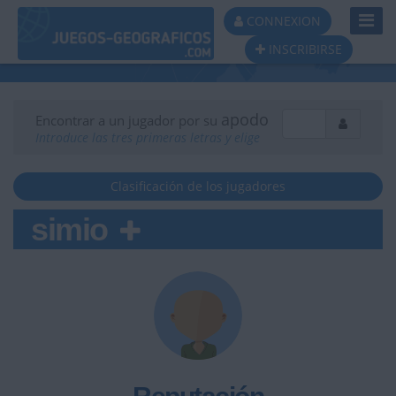
Toggl
CONNEXION
Navig
INSCRIBIRSE
apodo
Encontrar a un jugador por su
Introduce las tres primeras letras y elige
Clasificación de los jugadores
simio