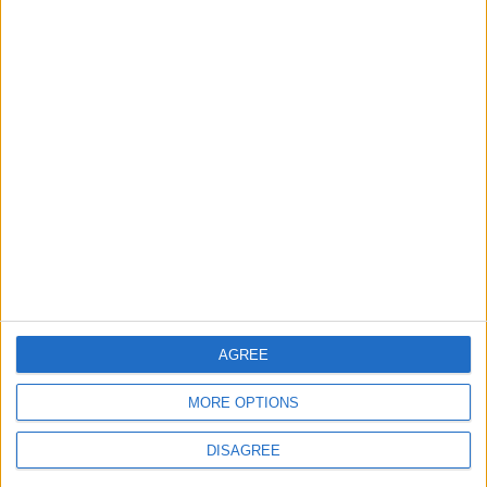
Informar de un error
juegos-geograficos.com
geographie-spiele.com
giochi-geografici.com
geoheroes.com
jeux-historiques.com
lemurdelapresse.com
jeuxpedago.com
billets-monuments.com
Protección de datos
AGREE
personales
MORE OPTIONS
Mapa del sitio
Contacto
DISAGREE
Menciones Legales