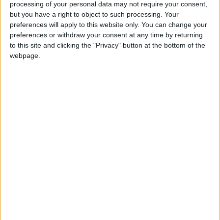
processing of your personal data may not require your consent,
but you have a right to object to such processing. Your
simio
Clubes de los cuales
es miembro (0/2)
preferences will apply to this website only. You can change your
simio
preferences or withdraw your consent at any time by returning
no pertenece a ningún club
to this site and clicking the "Privacy" button at the bottom of the
webpage.
Miembro desde: :
24-03-2026
Comentarios :
0
🇺🇸 We noticed you’re visiting
from an English-speaking
Juegos llevados a cabo :
2
country
Partidas jugadas :
11
Join our American version now and be
Número de estrellas :
3
among the firsts to submit your score
on our leaderboards!
Media en % de puntuación max. :
61.61%
En la lista de las mejores partidas :
0
No está entre los favoritos de nadie