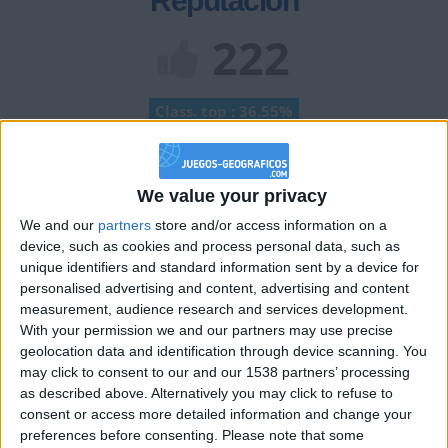
Reputación
222
Class. top : 36.55%
Historial de Reputación
We value your privacy
+2
We and our
partners
store and/or access information on a
Terminar una partida
hace 2 meses
device, such as cookies and process personal data, such as
Información sobre la réputación
Mostrar todo
unique identifiers and standard information sent by a device for
personalised advertising and content, advertising and content
Algunas palabras...
measurement, audience research and services development.
With your permission we and our partners may use precise
geolocation data and identification through device scanning. You
simio no ha completado su perfil.
may click to consent to our and our 1538 partners’ processing
Los jugadores que te siguen en favoritos serán advertidos
as described above. Alternatively you may click to refuse to
cuando modifiques este texto.
consent or access more detailed information and change your
preferences before consenting.
Please note that some