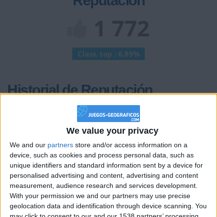
Reputación
1 772
Class. top : 6.89%
Historial de Reputación
+2
Terminar una partida
hace 11 días
+2
Terminar una partida
hace 11 días
We value your privacy
+2
Terminar una partida
hace 11 días
We and our
partners
store and/or access information on a
+2
device, such as cookies and process personal data, such as
Terminar una partida
hace 11 días
unique identifiers and standard information sent by a device for
+2
Terminar una partida
hace 12 días
personalised advertising and content, advertising and content
+2
measurement, audience research and services development.
Terminar una partida
hace 12 días
With your permission we and our partners may use precise
+2
Terminar una partida
hace 12 días
geolocation data and identification through device scanning. You
+2
may click to consent to our and our 1538 partners’ processing
Terminar una partida
hace 12 días