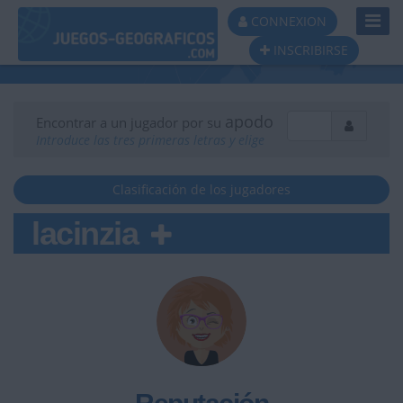
Toggl
CONNEXION
Navig
INSCRIBIRSE
apodo
Encontrar a un jugador por su
Introduce las tres primeras letras y elige
Clasificación de los jugadores
lacinzia