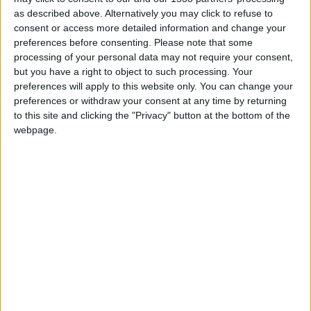
as described above. Alternatively you may click to refuse to
+2
Información sobre la réputación
Mostrar todo
Terminar una partida
hace 12 días
consent or access more detailed information and change your
+2
Terminar una partida
preferences before consenting.
Please note that some
hace 13 días
Algunas palabras...
processing of your personal data may not require your consent,
+2
Terminar una partida
hace 13 días
but you have a right to object to such processing. Your
+2
lacinzia no ha completado su perfil.
Terminar una partida
hace 13 días
preferences will apply to this website only. You can change your
preferences or withdraw your consent at any time by returning
+2
Terminar una partida
hace 13 días
Los jugadores que te siguen en favoritos serán advertidos
to this site and clicking the "Privacy" button at the bottom of the
cuando modifiques este texto.
+2
Terminar una partida
hace 13 días
webpage.
+2
Terminar una partida
hace 13 días
+2
Terminar una partida
hace 13 días
lacinzia
Clubes de los cuales
es miembro (0/2)
+2
Terminar una partida
hace 13 días
lacinzia
no pertenece a ningún club
+2
Terminar una partida
hace 13 días
+2
Terminar una partida
hace 13 días
+2
Terminar una partida
hace 14 días
Miembro desde: :
24-01-2026
🇺🇸 We noticed you’re visiting
+2
Terminar una partida
hace 14 días
Comentarios :
0
from an English-speaking
+2
Terminar una partida
hace 14 días