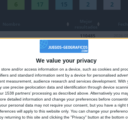
6
17
15
2
2
Mejor
Nombre
Fec
tuaciones del mes
resultados
tuaciones del mes
110485
2026-0
185870
2025-1
ior
120762
2026-0
We value your privacy
🇺🇸 We noticed you’re visiting from
118160
2026-0
store and/or access information on a device, such as cookies and pro
an English-speaking country
ior
188925
2026-0
ifiers and standard information sent by a device for personalised adver
Join our American version now and be among
terráneo
102061
tent measurement, audience research and services development.
With 
2026-0
 use precise geolocation data and identification through device scanni
the firsts to submit your score on our
106465
2026-0
ur 1538 partners’ processing as described above. Alternatively you may 
leaderboards!
ore detailed information and change your preferences before consenti
108184
2026-0
our personal data may not require your consent, but you have a right t
tuaciones del mes
ior
110886
2026-0
ferences will apply to this website only. You can change your preferen
y returning to this site and clicking the "Privacy" button at the bottom
109027
2026-0
99275
2026-0