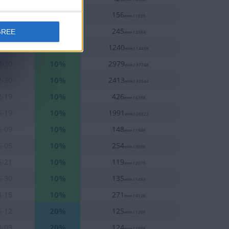
10%
3-30
156
eme / 1625
10%
7-28
245
GREE
eme / 3584
10%
4-07
1240
eme / 14459
10%
2-30
2979
eme / 37748
10%
2-30
2413
eme / 33544
10%
2-19
426
eme / 6398
10%
5-19
1991
eme / 26022
10%
6-09
148
eme / 1949
10%
6-05
254
eme / 3096
10%
5-21
119
eme / 2075
10%
6-30
135
eme / 1453
10%
4-15
271
eme / 4126
20%
5-12
125
eme / 1209
20%
8-03
124
eme / 1098