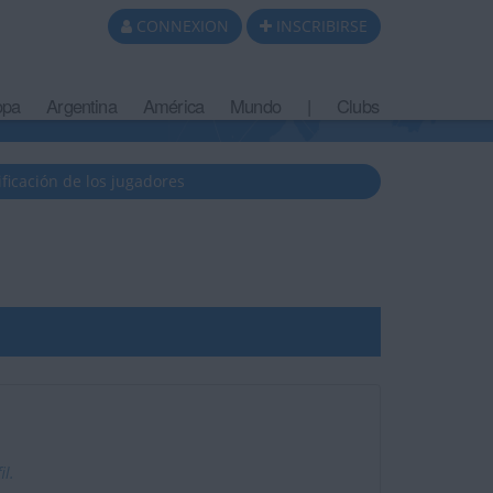
CONNEXION
INSCRIBIRSE
opa
Argentina
América
Mundo
|
Clubs
ificación de los jugadores
il.