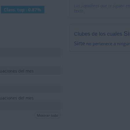
Los jugadores que te siguen en
Class. top : 0.87%
texto.
Si
Clubes de los cuales
Sirte
no pertenece a ningún
tuaciones del mes
tuaciones del mes
Mostrar todo
tuaciones del mes