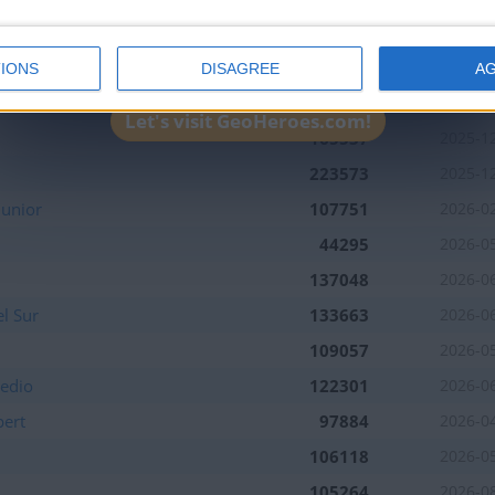
104835
2026-0
tuaciones del mes
105441
2026-0
IONS
DISAGREE
A
al
146011
2026-0
Let's visit GeoHeroes.com!
tuaciones del mes
165537
2025-1
223573
2025-1
tuaciones del mes
Junior
107751
2026-0
44295
2026-0
tuaciones del mes
137048
2026-0
l Sur
133663
2026-0
109057
2026-0
Medio
122301
2026-0
pert
97884
2026-0
106118
2026-0
105264
2026-0