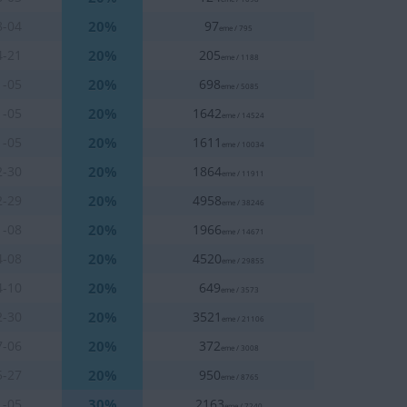
20%
8-04
97
eme / 795
20%
4-21
205
eme / 1188
20%
1-05
698
eme / 5085
20%
1-05
1642
eme / 14524
20%
1-05
1611
eme / 10034
20%
2-30
1864
eme / 11911
20%
2-29
4958
eme / 38246
20%
1-08
1966
eme / 14671
20%
4-08
4520
eme / 29855
20%
4-10
649
eme / 3573
20%
2-30
3521
eme / 21106
20%
7-06
372
eme / 3008
20%
5-27
950
eme / 8765
30%
1-05
2163
eme / 7240