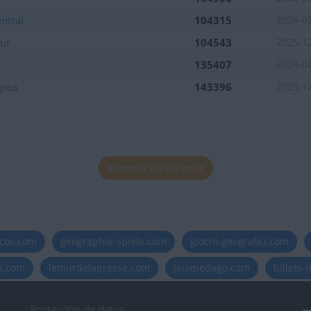
ntral
104315
2026-0
Sur
104543
2025-1
tuaciones de la semana
135407
2026-0
opea
143396
2025-1
tuaciones de la semana
Informar de un error
tuaciones de la semana
tuaciones de la semana
icos.com
geographie-spiele.com
giochi-geografici.com
es.com
lemurdelapresse.com
jeuxpedago.com
billets
tuaciones de la semana
Protección de datos