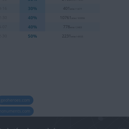
30%
3-16
401
eme / 1477
40%
2-30
10761
eme / 33996
40%
4-07
778
eme / 2483
50%
2-30
2231
eme / 4933
geoheroes.com
-monuments.com