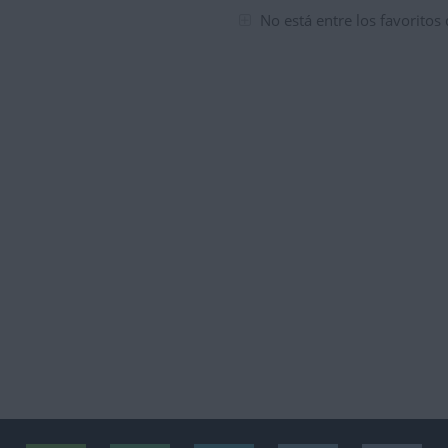
No está entre los favoritos
tuaciones del mes
tuaciones del mes
tuaciones del mes
tuaciones del mes
tuaciones del mes
tuaciones del mes