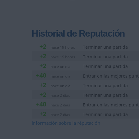
Historial de Reputación
+2
Terminar una partida
hace 19 horas
+2
Terminar una partida
hace 19 horas
+2
Terminar una partida
hace un día
+40
Entrar en las mejores pun
hace un día
+2
Terminar una partida
hace un día
+2
Terminar una partida
hace 2 días
+40
Entrar en las mejores pun
hace 2 días
+2
Terminar una partida
hace 2 días
+2
Información sobre la réputación
Terminar una partida
hace 2 días
+40
Entrar en las mejores pun
hace 2 días