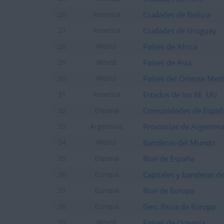
+20
Entrar en las mejores pun
hace 22 días
+2
Ciudades de Bolivia
26
America
Terminar una partida
hace 22 días
+2
Ciudades de Uruguay
27
America
Terminar una partida
hace 22 días
+40
Países de Africa
28
World
Entrar en las mejores pun
hace 22 días
+40
Países de Asia
29
World
Entrar en las mejores pun
hace 22 días
+2
Países del Oriente Med
30
World
Terminar una partida
hace 22 días
+40
Estados de los EE. UU
31
America
Entrar en las mejores pun
hace 22 días
+2
Terminar una partida
Comunidades de Españ
32
hace 22 días
Espana
+40
Entrar en las mejores pun
hace 22 días
Provincias de Argentin
33
Argentina
+2
Terminar una partida
hace 22 días
Banderas del Mundo
34
World
+40
Entrar en las mejores pun
hace 22 días
Ríos de España
35
Espana
+2
Terminar una partida
hace 22 días
Capitales y banderas d
36
Europa
+40
Entrar en las mejores pun
hace 22 días
Ríos de Europa
37
Europa
+2
Terminar una partida
hace 22 días
Geo. física de Europa
38
Europa
+20
Entrar en las mejores pun
hace 22 días
Países de Oceanía
39
World