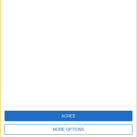
Ciudades de Europa
84740
5
Europa
Informar de un error
juegos-geograficos.com
geographie-spiele.com
giochi-geografici.com
geoheroes.com
jeux-historiques.com
lemurdelapresse.com
jeuxpedago.com
billets-monuments.com
AGREE
MORE OPTIONS
Protección de datos