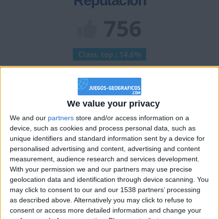
Reputación
756
Class. top : 14.6%
Historial de Reputación
We value your privacy
Información sobre la réputación
Mostrar todo
We and our
partners
store and/or access information on a
Algunas palabras...
device, such as cookies and process personal data, such as
unique identifiers and standard information sent by a device for
personalised advertising and content, advertising and content
+ no ha completado su perfil.
measurement, audience research and services development.
With your permission we and our partners may use precise
Los jugadores que te siguen en favoritos serán advertidos
geolocation data and identification through device scanning. You
cuando modifiques este texto.
may click to consent to our and our 1538 partners’ processing
as described above. Alternatively you may click to refuse to
consent or access more detailed information and change your