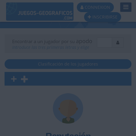
Toggl
CONNEXION
Navig
INSCRIBIRSE
apodo
Encontrar a un jugador por su
Introduce las tres primeras letras y elige
Clasificación de los jugadores
+