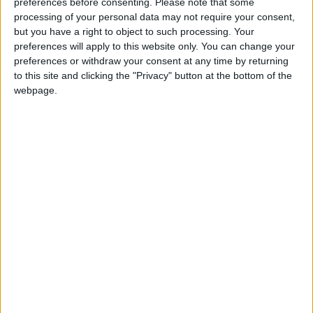
+
Clubes de los cuales
es miembro (0/2)
preferences before consenting.
Please note that some
processing of your personal data may not require your consent,
+
no pertenece a ningún club
but you have a right to object to such processing. Your
preferences will apply to this website only. You can change your
preferences or withdraw your consent at any time by returning
to this site and clicking the "Privacy" button at the bottom of the
Miembro desde: :
10-12-2025
webpage.
Comentarios :
0
Juegos llevados a cabo :
5
Partidas jugadas :
38
🇺🇸 We noticed you’re visiting
Número de estrellas :
14
from an English-speaking
country
Media en % de puntuación max. :
97.98%
Join our American version now and be
En la lista de las mejores partidas :
0
among the firsts to submit your score
Está entre los favoritos de
1
jugadores
on our leaderboards!