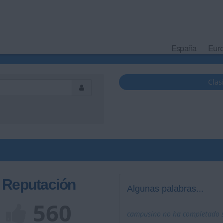
España
Eur
Clas
Reputación
Algunas palabras...
560
campusino no ha completado su