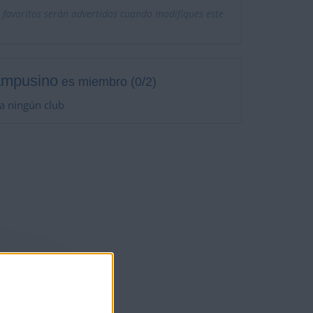
 favoritos serán advertidos cuando modifiques este
ampusino
es miembro (0/2)
a ningún club
 de nadie