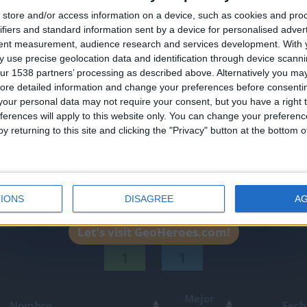
🇺🇸 We noticed you’re visiting from
store and/or access information on a device, such as cookies and pro
an English-speaking country
ifiers and standard information sent by a device for personalised adver
Join our American version now and be among
tent measurement, audience research and services development.
With 
 use precise geolocation data and identification through device scanni
the firsts to submit your score on our
ur 1538 partners’ processing as described above. Alternatively you may 
leaderboards!
ore detailed information and change your preferences before consenti
our personal data may not require your consent, but you have a right t
ferences will apply to this website only. You can change your preferen
y returning to this site and clicking the "Privacy" button at the bottom
IONS
DISAGREE
A
Let's visit GeoHeroes.com!
1
1
Mejor
Nombre
Fech