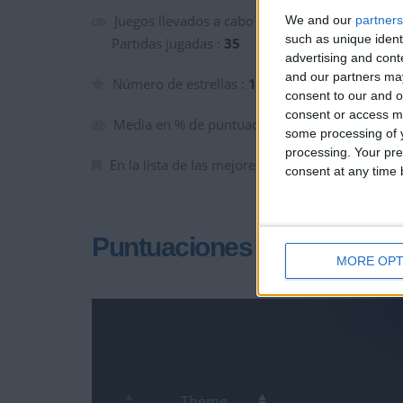
Juegos llevados a cabo :
4
We and our
partners
such as unique ident
Partidas jugadas :
35
advertising and con
and our partners may
Número de estrellas :
10
consent to our and o
consent or access m
Media en % de puntuación max. :
96.24%
some processing of y
processing. Your pre
En la lista de las mejores partidas :
0
consent at any time b
Puntuaciones
MORE OPT
Thème