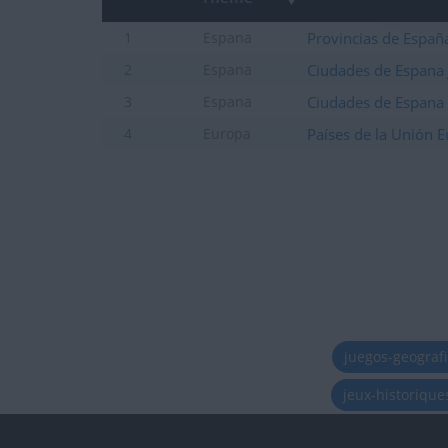
Provincias de Españ
1
Espana
Ciudades de Espana 
2
Espana
Ciudades de Espana
3
Espana
Países de la Unión 
4
Europa
juegos-geograf
jeux-historiqu