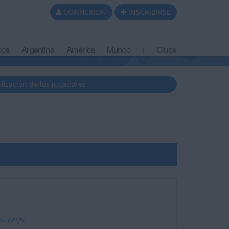
CONNEXION
INSCRIBIRSE
opa
Argentina
América
Mundo
|
Clubs
ificación de los jugadores
 perfil.