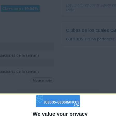
Los jugadores que te siguen en
Class. top : 19.04%
texto.
c
Clubes de los cuales
campusino
no pertenece 
tuaciones de la semana
tuaciones de la semana
Mostrar todo
No está entre los favoritos
We value your privacy