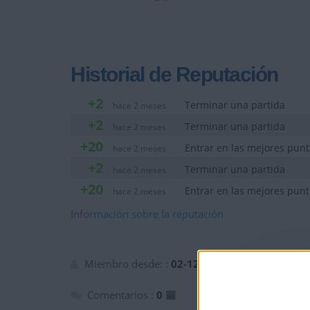
Historial de Reputación
+2
Terminar una partida
hace 2 meses
+2
Terminar una partida
hace 2 meses
+20
Entrar en las mejores pun
hace 2 meses
+2
Terminar una partida
hace 2 meses
+20
Entrar en las mejores pun
hace 2 meses
Información sobre la réputación
Miembro desde: :
02-12-2025
Comentarios :
0