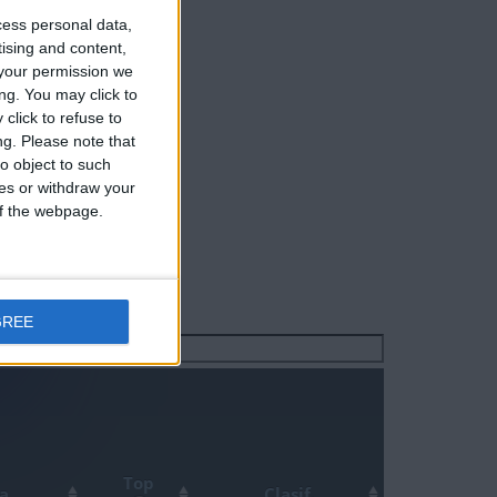
cess personal data,
tising and content,
your permission we
ng. You may click to
click to refuse to
ng.
Please note that
o object to such
ces or withdraw your
 of the webpage.
GREE
Buscar:
Top
a
Clasif.