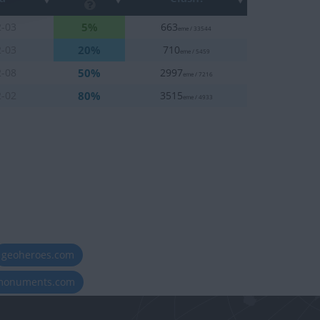
5%
2-03
663
eme / 33544
20%
2-03
710
eme / 5459
50%
2-08
2997
eme / 7216
80%
2-02
3515
eme / 4933
geoheroes.com
-monuments.com