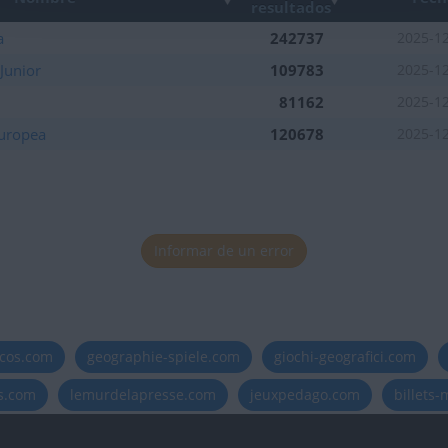
resultados
a
242737
2025-1
Junior
109783
2025-1
81162
2025-1
Europea
120678
2025-1
Informar de un error
icos.com
geographie-spiele.com
giochi-geografici.com
es.com
lemurdelapresse.com
jeuxpedago.com
billets