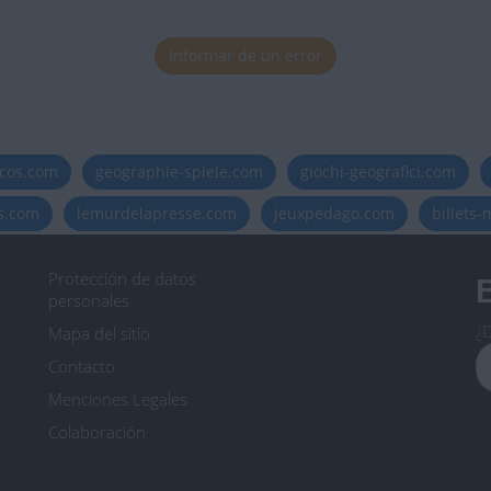
Informar de un error
icos.com
geographie-spiele.com
giochi-geografici.com
es.com
lemurdelapresse.com
jeuxpedago.com
billets
Protección de datos
B
personales
¿D
Mapa del sitio
Contacto
Menciones Legales
Colaboración