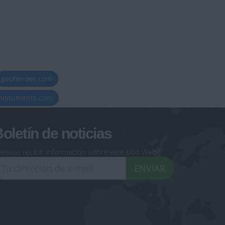
geoheroes.com
-monuments.com
oletín de noticias
eseas recibir información sobre este sitio Web?
ENVIAR