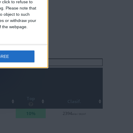
click to refuse to
ng.
Please note that
o object to such
ces or withdraw your
 of the webpage.
GREE
Buscar:
Top
Clasif.
10%
8
2394
eme / 38247