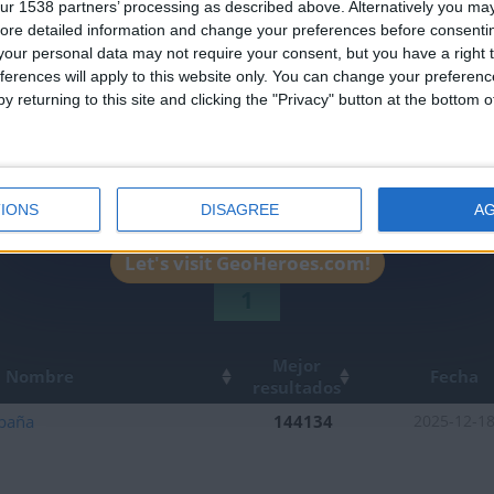
ur 1538 partners’ processing as described above. Alternatively you may 
leaderboards!
ore detailed information and change your preferences before consenti
our personal data may not require your consent, but you have a right t
ferences will apply to this website only. You can change your preferen
y returning to this site and clicking the "Privacy" button at the bottom
IONS
DISAGREE
A
Let's visit GeoHeroes.com!
1
Mejor
Nombre
Fecha
resultados
paña
144134
2025-12-1