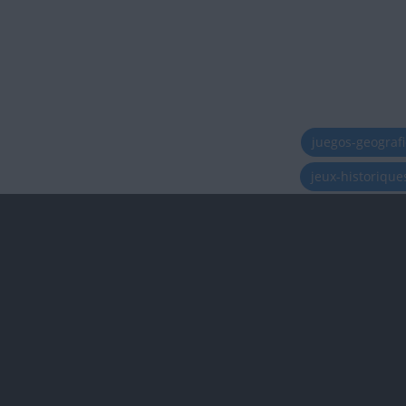
juegos-geograf
jeux-historiqu