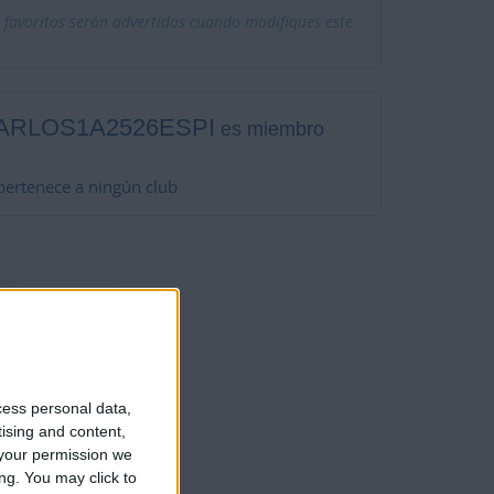
 favoritos serán advertidos cuando modifiques este
ARLOS1A2526ESPI
es miembro
ertenece a ningún club
2
jugadores
cess personal data,
tising and content,
your permission we
ng. You may click to