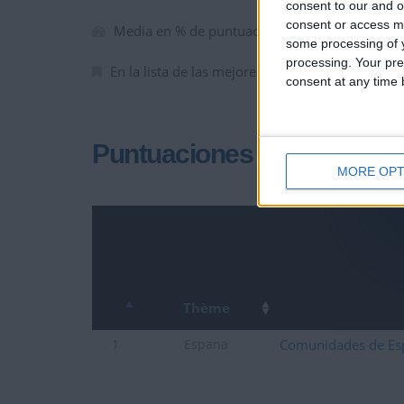
consent to our and o
consent or access m
Media en % de puntuación max. :
100%
some processing of y
processing. Your pre
En la lista de las mejores partidas :
0
consent at any time b
Puntuaciones
MORE OPT
Thème
Comunidades de Es
1
Espana