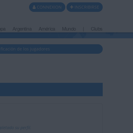
CONNEXION
INSCRIBIRSE
opa
Argentina
América
Mundo
|
Clubs
ificación de los jugadores
etado su perfil.