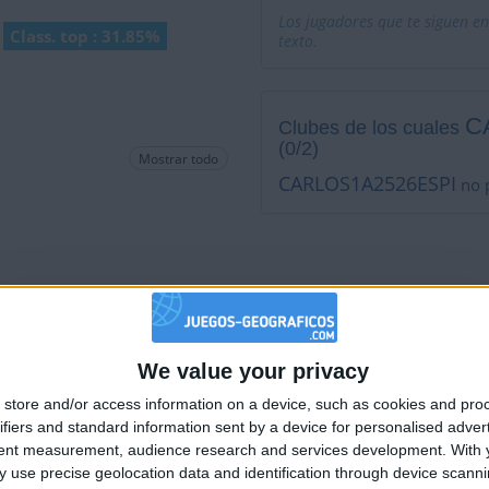
Los jugadores que te siguen en
Class. top : 31.85%
texto.
C
Clubes de los cuales
(0/2)
Mostrar todo
CARLOS1A2526ESPI
no p
Está entre los favoritos de
We value your privacy
🇺🇸 We noticed you’re visiting from
store and/or access information on a device, such as cookies and pro
an English-speaking country
ifiers and standard information sent by a device for personalised adver
Join our American version now and be among
tent measurement, audience research and services development.
With 
 use precise geolocation data and identification through device scanni
the firsts to submit your score on our