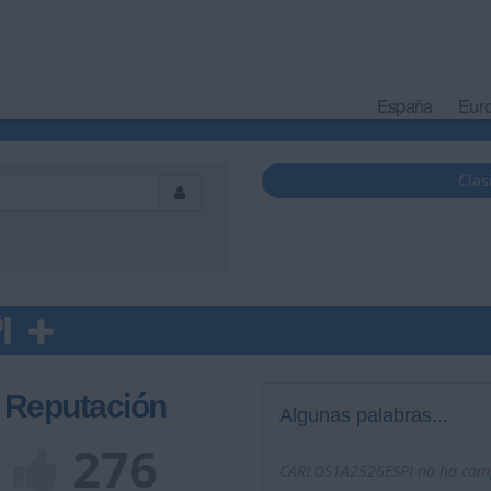
España
Eur
Clas
I
Reputación
Algunas palabras...
276
CARLOS1A2526ESPI no ha compl