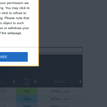
your permission we
ng. You may click to
click to refuse to
ng.
Please note that
o object to such
ces or withdraw your
 of the webpage.
Buscar:
GREE
Top
ha
Clasif.
5%
2-19
1570
eme / 33544
20%
2-17
4576
eme / 38247
40%
2-19
9359
eme / 29855