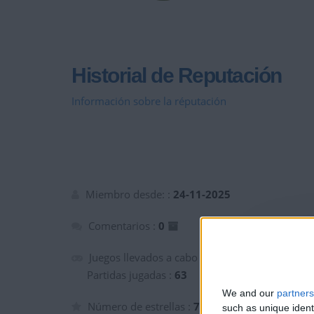
Historial de Reputación
Información sobre la réputación
Miembro desde: :
24-11-2025
Comentarios :
0
Juegos llevados a cabo :
4
Partidas jugadas :
63
We and our
partners
Número de estrellas :
7
such as unique ident