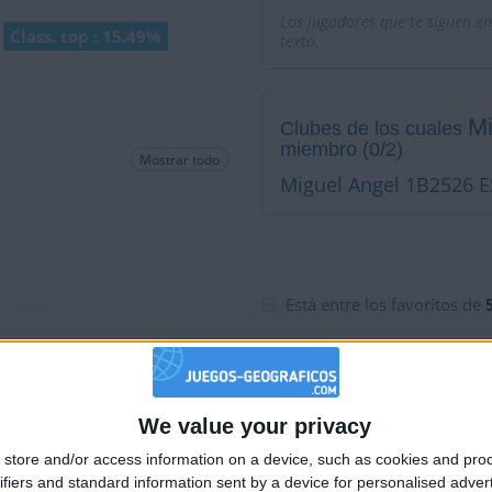
Los jugadores que te siguen en
Class. top : 15.49%
texto.
Mi
Clubes de los cuales
miembro (0/2)
Mostrar todo
Miguel Angel 1B2526 E
Está entre los favoritos de
We value your privacy
🇺🇸 We noticed you’re visiting from
store and/or access information on a device, such as cookies and pro
an English-speaking country
ifiers and standard information sent by a device for personalised adver