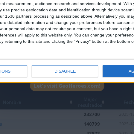
Join our American version now and be among
tent measurement, audience research and services development.
With 
 use precise geolocation data and identification through device scanni
the firsts to submit your score on our
ur 1538 partners’ processing as described above. Alternatively you may 
leaderboards!
ore detailed information and change your preferences before consenti
our personal data may not require your consent, but you have a right t
ferences will apply to this website only. You can change your preferen
y returning to this site and clicking the "Privacy" button at the bottom
IONS
DISAGREE
A
1
1
1
Let's visit GeoHeroes.com!
Mejor
Nombre
Fec
resultados
232700
2025-1
a
140799
2025-1
42872
2025-1