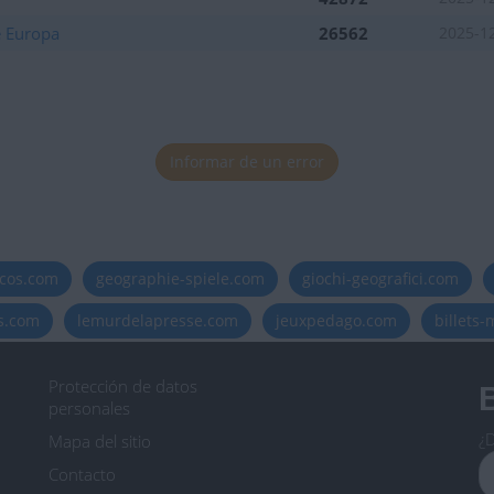
e Europa
26562
2025-1
Informar de un error
icos.com
geographie-spiele.com
giochi-geografici.com
es.com
lemurdelapresse.com
jeuxpedago.com
billets
Protección de datos
B
personales
¿D
Mapa del sitio
Contacto