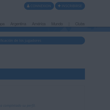
CONNEXION
INSCRIBIRSE
opa
Argentina
América
Mundo
|
Clubs
ificación de los jugadores
a completado su perfil.