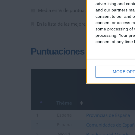
advertising and con
Media en % de puntuación max. :
98.20%
and our partners may
consent to our and o
consent or access m
En la lista de las mejores partidas :
0
some processing of y
processing. Your pre
consent at any time b
Puntuaciones
MORE OPT
Thème
Provincias de España
1
Espana
Comunidades de Españ
2
Espana
Banderas del Mundo
3
World