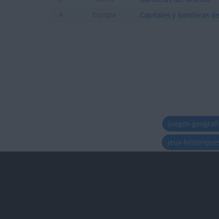
Capitales y banderas d
4
Europa
juegos-geograf
jeux-historiqu