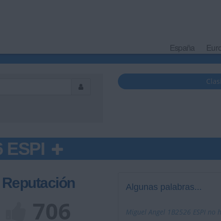
España
Eur
Clas
6 ESPI
Reputación
Algunas palabras...
706
Miguel Angel 1B2526 ESPI no h