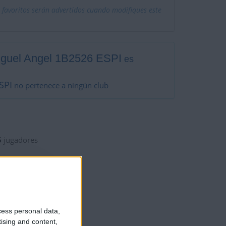
 favoritos serán advertidos cuando modifiques este
guel Angel 1B2526 ESPI
es
SPI
no pertenece a ningún club
5
jugadores
cess personal data,
tising and content,