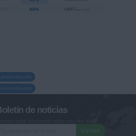
80%
2-19
14887
eme / 21106
geoheroes.com
-monuments.com
oletín de noticias
eseas recibir información sobre este sitio Web?
ENVIAR