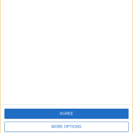
Informar de un error
juegos-geograficos.com
geographie-spiele.com
giochi-geografici.com
geoheroes.com
jeux-historiques.com
lemurdelapresse.com
jeuxpedago.com
billets-monuments.com
AGREE
Protección de datos
personales
MORE OPTIONS