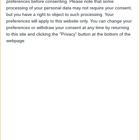
ramontampon123
Clubes de los cuales
es
preferences before consenting.
Please note that some
miembro (0/2)
processing of your personal data may not require your consent,
but you have a right to object to such processing. Your
ramontampon123
no pertenece a ningún club
preferences will apply to this website only. You can change your
preferences or withdraw your consent at any time by returning
to this site and clicking the "Privacy" button at the bottom of the
webpage.
Miembro desde: :
06-11-2025
Comentarios :
0
Juegos llevados a cabo :
4
🇺🇸 We noticed you’re visiting
Partidas jugadas :
11
from an English-speaking
Número de estrellas :
6
country
Join our American version now and be
Media en % de puntuación max. :
77.58%
among the firsts to submit your score
En la lista de las mejores partidas :
on our leaderboards!
0
No está entre los favoritos de nadie