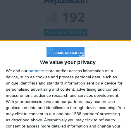
Reputación
192
Class. top : 39.97%
Historial de Reputación
We value your privacy
Información sobre la réputación
Mostrar todo
We and our
partners
store and/or access information on a
Algunas palabras...
device, such as cookies and process personal data, such as
unique identifiers and standard information sent by a device for
personalised advertising and content, advertising and content
ramontampon123 no ha completado su perfil.
measurement, audience research and services development.
With your permission we and our partners may use precise
Los jugadores que te siguen en favoritos serán advertidos
geolocation data and identification through device scanning. You
cuando modifiques este texto.
may click to consent to our and our 1538 partners’ processing
as described above. Alternatively you may click to refuse to
consent or access more detailed information and change your