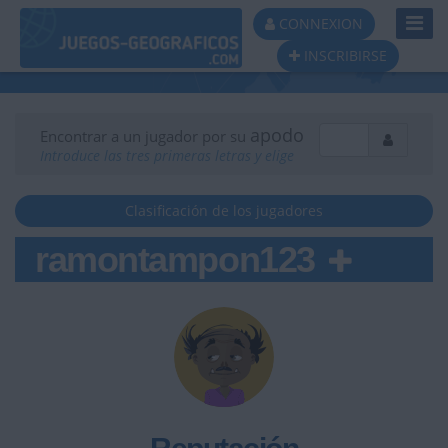
Toggl
CONNEXION
Navig
INSCRIBIRSE
apodo
Encontrar a un jugador por su
Introduce las tres primeras letras y elige
Clasificación de los jugadores
ramontampon123